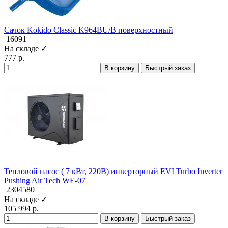
Сачок Kokido Classic K964BU/B поверхностный
16091
На складе ✓
777 р.
В корзину
Быстрый заказ
Тепловой насос ( 7 кВт, 220В) инверторный EVI Turbo Inverter
Pushing Air Tech WE-07
2304580
На складе ✓
105 994 р.
В корзину
Быстрый заказ