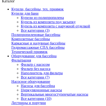
Каталог
Купели, бассейны, тех. приямок
Купели для бани
Купели из полипропилена
Купель из композита под засыпку
Купель из композита с наружной отделкой
Все категории (3)
Полипропиленовые бассейны
Композитные бассейны
Каркасные и надувные бассейны
Гидромассажные СПА бассейны
Технический приямок
Оборудование для бассейна
Фильтрация
Фильтр с насосом
Фильтр без насоса
Наполнитель для фильтра
Все категории (7)
Насосное оборудование
Насосы для бассейна
Циркуляционные насосы
Вертикальные многоступенчатые насосы
Все категории (10)
Лестницы и поручни