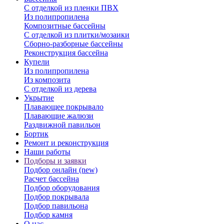
С отделкой из пленки ПВХ
Из полипропилена
Композитные бассейны
С отделкой из плитки/мозаики
Сборно-разборные бассейны
Реконструкция бассейна
Купели
Из полипропилена
Из композита
С отделкой из дерева
Укрытие
Плавающее покрывало
Плавающие жалюзи
Раздвижной павильон
Бортик
Ремонт и реконструкция
Наши работы
Подборы и заявки
Подбор онлайн (new)
Расчет бассейна
Подбор оборудования
Подбор покрывала
Подбор павильона
Подбор камня
О нас