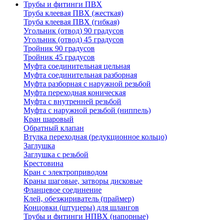
Трубы и фитинги ПВХ
Труба клеевая ПВХ (жесткая)
Труба клеевая ПВХ (гибкая)
Угольник (отвод) 90 градусов
Угольник (отвод) 45 градусов
Тройник 90 градусов
Тройник 45 градусов
Муфта соединительная цельная
Муфта соединительная разборная
Муфта разборная с наружной резьбой
Муфта переходная коническая
Муфта с внутренней резьбой
Муфта с наружной резьбой (ниппель)
Кран шаровый
Обратный клапан
Втулка переходная (редукционное кольцо)
Заглушка
Заглушка с резьбой
Крестовина
Кран с электроприводом
Краны шаговые, затворы дисковые
Фланцевое соединение
Клей, обезжириватель (праймер)
Концовки (штуцеры) для шлангов
Трубы и фитинги НПВХ (напорные)