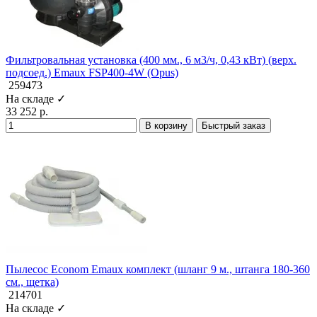
Фильтровальная установка (400 мм., 6 м3/ч, 0,43 кВт) (верх.
подсоед.) Emaux FSP400-4W (Opus)
259473
На складе ✓
33 252 р.
В корзину
Быстрый заказ
Пылесос Econom Emaux комплект (шланг 9 м., штанга 180-360
см., щетка)
214701
На складе ✓