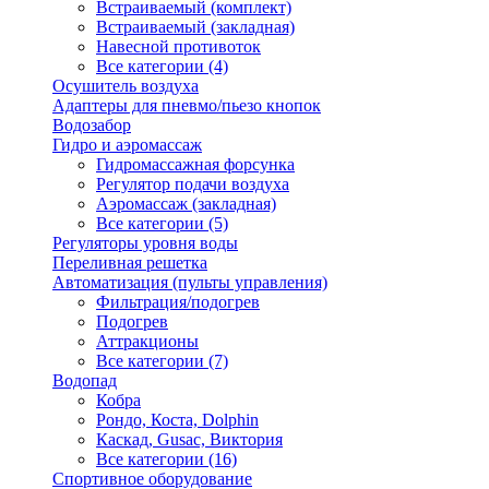
Встраиваемый (комплект)
Встраиваемый (закладная)
Навесной противоток
Все категории (4)
Осушитель воздуха
Адаптеры для пневмо/пьезо кнопок
Водозабор
Гидро и аэромассаж
Гидромассажная форсунка
Регулятор подачи воздуха
Аэромассаж (закладная)
Все категории (5)
Регуляторы уровня воды
Переливная решетка
Автоматизация (пульты управления)
Фильтрация/подогрев
Подогрев
Аттракционы
Все категории (7)
Водопад
Кобра
Рондо, Коста, Dolphin
Каскад, Gusac, Виктория
Все категории (16)
Спортивное оборудование