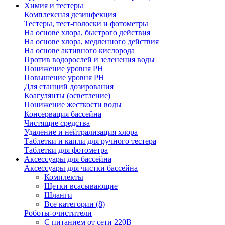
Химия и тестеры
Комплексная дезинфекция
Тестеры, тест-полоски и фотометры
На основе хлора, быстрого действия
На основе хлора, медленного действия
На основе активного кислорода
Против водорослей и зеленения воды
Понижение уровня РН
Повышение уровня РН
Для станций дозирования
Коагулянты (осветление)
Понижение жесткости воды
Консервация бассейна
Чистящие средства
Удаление и нейтрализация хлора
Таблетки и капли для ручного тестера
Таблетки для фотометра
Аксессуары для бассейна
Аксессуары для чистки бассейна
Комплекты
Щетки всасывающие
Шланги
Все категории (8)
Роботы-очистители
С питанием от сети 220В