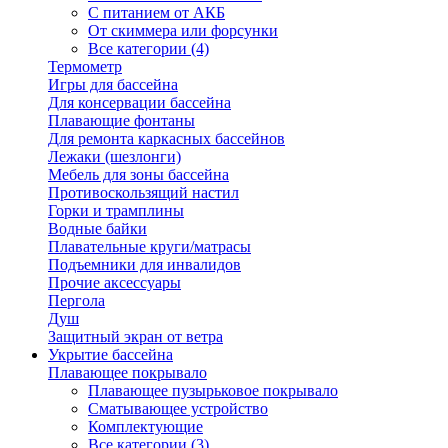
С питанием от АКБ
От скиммера или форсунки
Все категории (4)
Термометр
Игры для бассейна
Для консервации бассейна
Плавающие фонтаны
Для ремонта каркасных бассейнов
Лежаки (шезлонги)
Мебель для зоны бассейна
Противоскользящий настил
Горки и трамплины
Водные байки
Плавательные круги/матрасы
Подъемники для инвалидов
Прочие аксессуары
Пергола
Душ
Защитный экран от ветра
Укрытие бассейна
Плавающее покрывало
Плавающее пузырьковое покрывало
Сматывающее устройство
Комплектующие
Все категории (3)