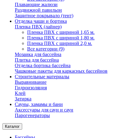
Плавающие жалюзи
Раздвижной павильон
Защитное покрывало (тент)
Отделка чаши и бортика
Пленка ПВХ (лайнер)
Пленка ПВХ с шириной 1,65 м.
Пленка ПВХ с шириной 1,80 м.
Пленка ПВХ с шириной 2,0 м.
Все категории (9)
Мозаика для бассейна
Плитка для бассейна
Отделка бортика бассейна
Чашковые пакеты для каркасных бассейнов
Строительные материалы
Выравнивание
Гидроизоляция
Клей
Затирка
Сауны, хамамы и бани
Аксессуары для саун и саун
Парогенераторы
Каталог
Бассейны