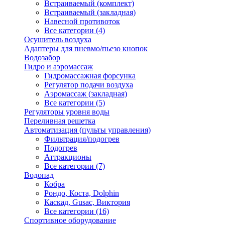
Встраиваемый (комплект)
Встраиваемый (закладная)
Навесной противоток
Все категории (4)
Осушитель воздуха
Адаптеры для пневмо/пьезо кнопок
Водозабор
Гидро и аэромассаж
Гидромассажная форсунка
Регулятор подачи воздуха
Аэромассаж (закладная)
Все категории (5)
Регуляторы уровня воды
Переливная решетка
Автоматизация (пульты управления)
Фильтрация/подогрев
Подогрев
Аттракционы
Все категории (7)
Водопад
Кобра
Рондо, Коста, Dolphin
Каскад, Gusac, Виктория
Все категории (16)
Спортивное оборудование