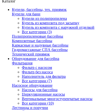
Каталог
Купели, бассейны, тех. приямок
Купели для бани
Купели из полипропилена
Купель из композита под засыпку
Купель из композита с наружной отделкой
Все категории (3)
Полипропиленовые бассейны
Композитные бассейны
Каркасные и надувные бассейны
Гидромассажные СПА бассейны
Технический приямок
Оборудование для бассейна
Фильтрация
Фильтр с насосом
Фильтр без насоса
Наполнитель для фильтра
Все категории (7)
Насосное оборудование
Насосы для бассейна
Циркуляционные насосы
Вертикальные многоступенчатые насосы
Все категории (10)
Лестницы и поручни