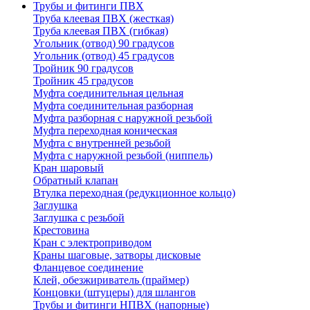
Трубы и фитинги ПВХ
Труба клеевая ПВХ (жесткая)
Труба клеевая ПВХ (гибкая)
Угольник (отвод) 90 градусов
Угольник (отвод) 45 градусов
Тройник 90 градусов
Тройник 45 градусов
Муфта соединительная цельная
Муфта соединительная разборная
Муфта разборная с наружной резьбой
Муфта переходная коническая
Муфта с внутренней резьбой
Муфта с наружной резьбой (ниппель)
Кран шаровый
Обратный клапан
Втулка переходная (редукционное кольцо)
Заглушка
Заглушка с резьбой
Крестовина
Кран с электроприводом
Краны шаговые, затворы дисковые
Фланцевое соединение
Клей, обезжириватель (праймер)
Концовки (штуцеры) для шлангов
Трубы и фитинги НПВХ (напорные)