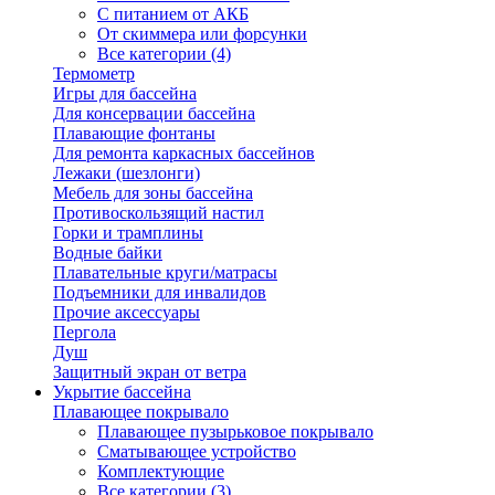
С питанием от АКБ
От скиммера или форсунки
Все категории (4)
Термометр
Игры для бассейна
Для консервации бассейна
Плавающие фонтаны
Для ремонта каркасных бассейнов
Лежаки (шезлонги)
Мебель для зоны бассейна
Противоскользящий настил
Горки и трамплины
Водные байки
Плавательные круги/матрасы
Подъемники для инвалидов
Прочие аксессуары
Пергола
Душ
Защитный экран от ветра
Укрытие бассейна
Плавающее покрывало
Плавающее пузырьковое покрывало
Сматывающее устройство
Комплектующие
Все категории (3)