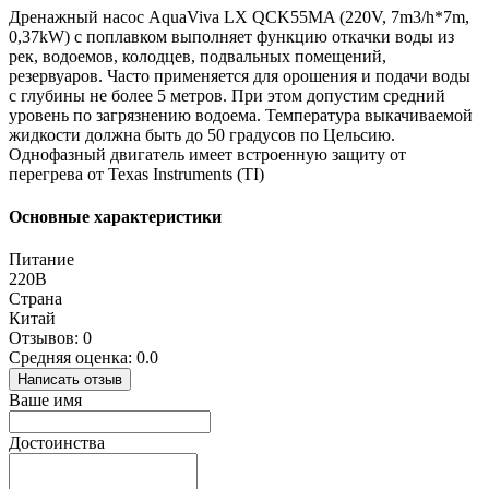
Дренажный насос AquaViva LX QCK55MA (220V, 7m3/h*7m,
0,37kW) с поплавком выполняет функцию откачки воды из
рек, водоемов, колодцев, подвальных помещений,
резервуаров. Часто применяется для орошения и подачи воды
с глубины не более 5 метров. При этом допустим средний
уровень по загрязнению водоема. Температура выкачиваемой
жидкости должна быть до 50 градусов по Цельсию.
Однофазный двигатель имеет встроенную защиту от
перегрева от Texas Instruments (TI)
Основные характеристики
Питание
220В
Страна
Китай
Отзывов: 0
Средняя оценка: 0.0
Написать отзыв
Ваше имя
Достоинства