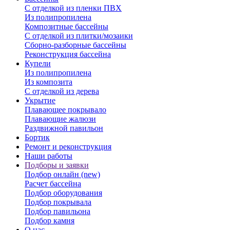
С отделкой из пленки ПВХ
Из полипропилена
Композитные бассейны
С отделкой из плитки/мозаики
Сборно-разборные бассейны
Реконструкция бассейна
Купели
Из полипропилена
Из композита
С отделкой из дерева
Укрытие
Плавающее покрывало
Плавающие жалюзи
Раздвижной павильон
Бортик
Ремонт и реконструкция
Наши работы
Подборы и заявки
Подбор онлайн (new)
Расчет бассейна
Подбор оборудования
Подбор покрывала
Подбор павильона
Подбор камня
О нас