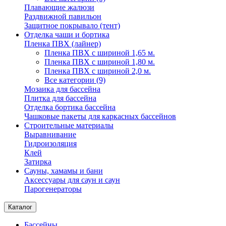
Плавающие жалюзи
Раздвижной павильон
Защитное покрывало (тент)
Отделка чаши и бортика
Пленка ПВХ (лайнер)
Пленка ПВХ с шириной 1,65 м.
Пленка ПВХ с шириной 1,80 м.
Пленка ПВХ с шириной 2,0 м.
Все категории (9)
Мозаика для бассейна
Плитка для бассейна
Отделка бортика бассейна
Чашковые пакеты для каркасных бассейнов
Строительные материалы
Выравнивание
Гидроизоляция
Клей
Затирка
Сауны, хамамы и бани
Аксессуары для саун и саун
Парогенераторы
Каталог
Бассейны