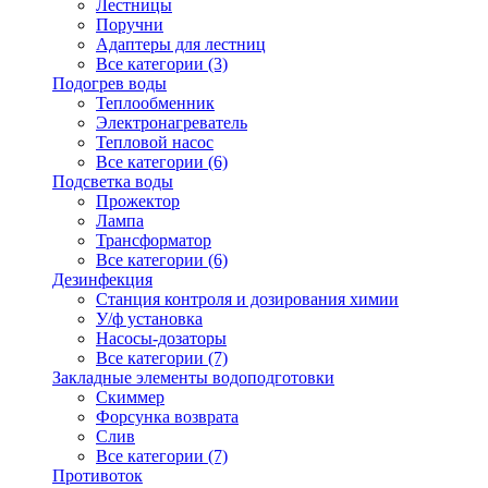
Лестницы
Поручни
Адаптеры для лестниц
Все категории (3)
Подогрев воды
Теплообменник
Электронагреватель
Тепловой насос
Все категории (6)
Подсветка воды
Прожектор
Лампа
Трансформатор
Все категории (6)
Дезинфекция
Станция контроля и дозирования химии
У/ф установка
Насосы-дозаторы
Все категории (7)
Закладные элементы водоподготовки
Скиммер
Форсунка возврата
Слив
Все категории (7)
Противоток