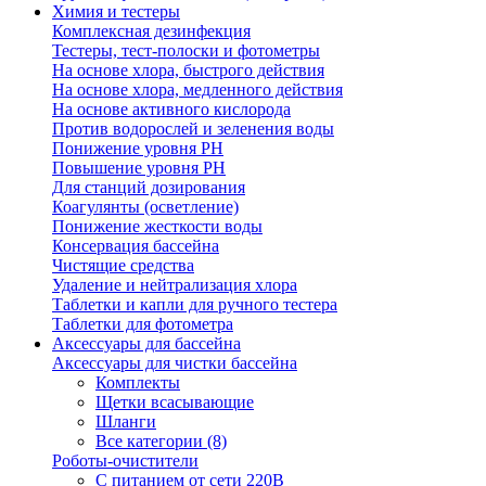
Химия и тестеры
Комплексная дезинфекция
Тестеры, тест-полоски и фотометры
На основе хлора, быстрого действия
На основе хлора, медленного действия
На основе активного кислорода
Против водорослей и зеленения воды
Понижение уровня РН
Повышение уровня РН
Для станций дозирования
Коагулянты (осветление)
Понижение жесткости воды
Консервация бассейна
Чистящие средства
Удаление и нейтрализация хлора
Таблетки и капли для ручного тестера
Таблетки для фотометра
Аксессуары для бассейна
Аксессуары для чистки бассейна
Комплекты
Щетки всасывающие
Шланги
Все категории (8)
Роботы-очистители
С питанием от сети 220В