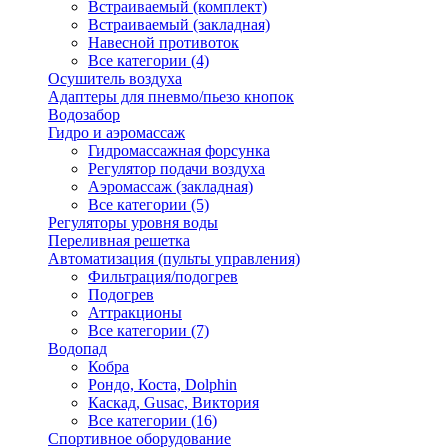
Встраиваемый (комплект)
Встраиваемый (закладная)
Навесной противоток
Все категории (4)
Осушитель воздуха
Адаптеры для пневмо/пьезо кнопок
Водозабор
Гидро и аэромассаж
Гидромассажная форсунка
Регулятор подачи воздуха
Аэромассаж (закладная)
Все категории (5)
Регуляторы уровня воды
Переливная решетка
Автоматизация (пульты управления)
Фильтрация/подогрев
Подогрев
Аттракционы
Все категории (7)
Водопад
Кобра
Рондо, Коста, Dolphin
Каскад, Gusac, Виктория
Все категории (16)
Спортивное оборудование