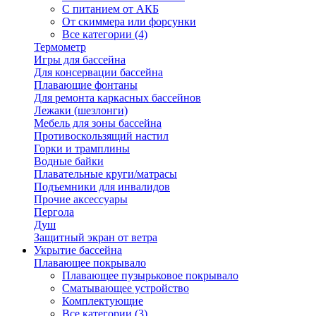
С питанием от АКБ
От скиммера или форсунки
Все категории (4)
Термометр
Игры для бассейна
Для консервации бассейна
Плавающие фонтаны
Для ремонта каркасных бассейнов
Лежаки (шезлонги)
Мебель для зоны бассейна
Противоскользящий настил
Горки и трамплины
Водные байки
Плавательные круги/матрасы
Подъемники для инвалидов
Прочие аксессуары
Пергола
Душ
Защитный экран от ветра
Укрытие бассейна
Плавающее покрывало
Плавающее пузырьковое покрывало
Сматывающее устройство
Комплектующие
Все категории (3)