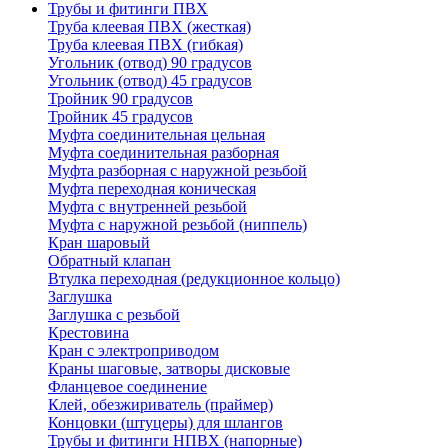
Трубы и фитинги ПВХ
Труба клеевая ПВХ (жесткая)
Труба клеевая ПВХ (гибкая)
Угольник (отвод) 90 градусов
Угольник (отвод) 45 градусов
Тройник 90 градусов
Тройник 45 градусов
Муфта соединительная цельная
Муфта соединительная разборная
Муфта разборная с наружной резьбой
Муфта переходная коническая
Муфта с внутренней резьбой
Муфта с наружной резьбой (ниппель)
Кран шаровый
Обратный клапан
Втулка переходная (редукционное кольцо)
Заглушка
Заглушка с резьбой
Крестовина
Кран с электроприводом
Краны шаговые, затворы дисковые
Фланцевое соединение
Клей, обезжириватель (праймер)
Концовки (штуцеры) для шлангов
Трубы и фитинги НПВХ (напорные)