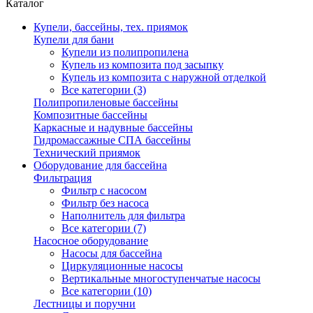
Каталог
Купели, бассейны, тех. приямок
Купели для бани
Купели из полипропилена
Купель из композита под засыпку
Купель из композита с наружной отделкой
Все категории (3)
Полипропиленовые бассейны
Композитные бассейны
Каркасные и надувные бассейны
Гидромассажные СПА бассейны
Технический приямок
Оборудование для бассейна
Фильтрация
Фильтр с насосом
Фильтр без насоса
Наполнитель для фильтра
Все категории (7)
Насосное оборудование
Насосы для бассейна
Циркуляционные насосы
Вертикальные многоступенчатые насосы
Все категории (10)
Лестницы и поручни