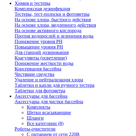
Химия и тестеры
Комплексная дезинфекция
Тестеры, тест-полоски и фотометры
На основе хлора, быстрого действия
На основе хлора, медленного действия
На основе активного кислорода
Против водорослей и зеленения воды
Понижение уровня РН
Повышение уровня РН
Для станций дозирования
Коагулянты (осветление)
Понижение жесткости воды
Консервация бассейна
Чистящие средства
Удаление и нейтрализация хлора
Таблетки и капли для ручного тестера
Таблетки для фотометра
Аксессуары для бассейна
Аксессуары для чистки бассейна
Комплекты
Щетки всасывающие
Шланги
Все категории (8)
Роботы-очистители
С питанием от сети 220В