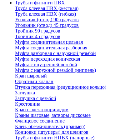
Трубы и фитинги ПВХ
Труба клеевая ПВХ (жесткая)
Труба клеевая ПВХ (гибкая)
Угольник (отвод) 90 градусов
Угольник (отвод) 45 градусов
Тройник 90 градусов
Тройник 45 градусов
Муфта соединительная цельная
Муфта соединительная разборная
Муфта разборная с наружной резьбой
Муфта переходная коническая
Муфта с внутренней резьбой
Муфта с наружной резьбой (ниппель)
Кран шаровый
Обратный клапан
Втулка переходная (редукционное кольцо)
Заглушка
Заглушка с резьбой
Крестовина
Кран с электроприводом
Краны шаговые, затворы дисковые
Фланцевое соединение
Клей, обезжириватель (праймер)
Концовки (штуцеры) для шлангов
Трубы и фитинги НПВХ (напорные)