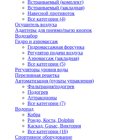
Встраиваемый (комплект)
Встраиваемый (закладная)
Навесной противоток
Все категории (4)
Осушитель воздуха
Адаптеры для пневмо/пьезо кнопок
Водозабор
Гидро и аэромассаж
Гидромассажная форсунка
Регулятор подачи воздуха
Аэромассаж (закладная)
Все категории (5)
Регуляторы уровня воды
Переливная решетка
Автоматизация (пульты управления)
Фильтрация/подогрев
Подогрев
Аттракционы
Все категории (7)
Водопад
Кобра
Рондо, Коста, Dolphin
Каскад, Gusac, Виктория
Все категории (16)
Спортивное оборудование