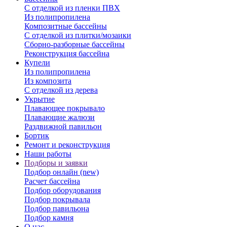
С отделкой из пленки ПВХ
Из полипропилена
Композитные бассейны
С отделкой из плитки/мозаики
Сборно-разборные бассейны
Реконструкция бассейна
Купели
Из полипропилена
Из композита
С отделкой из дерева
Укрытие
Плавающее покрывало
Плавающие жалюзи
Раздвижной павильон
Бортик
Ремонт и реконструкция
Наши работы
Подборы и заявки
Подбор онлайн (new)
Расчет бассейна
Подбор оборудования
Подбор покрывала
Подбор павильона
Подбор камня
О нас