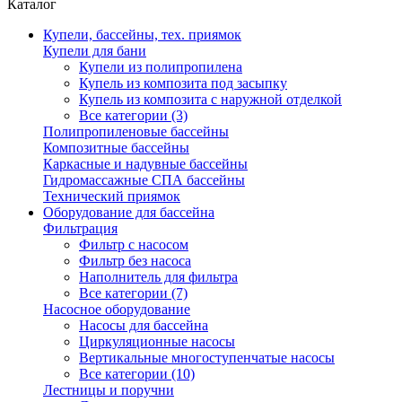
Каталог
Купели, бассейны, тех. приямок
Купели для бани
Купели из полипропилена
Купель из композита под засыпку
Купель из композита с наружной отделкой
Все категории (3)
Полипропиленовые бассейны
Композитные бассейны
Каркасные и надувные бассейны
Гидромассажные СПА бассейны
Технический приямок
Оборудование для бассейна
Фильтрация
Фильтр с насосом
Фильтр без насоса
Наполнитель для фильтра
Все категории (7)
Насосное оборудование
Насосы для бассейна
Циркуляционные насосы
Вертикальные многоступенчатые насосы
Все категории (10)
Лестницы и поручни