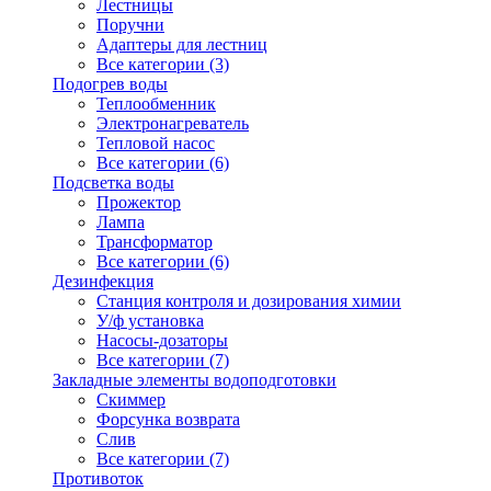
Лестницы
Поручни
Адаптеры для лестниц
Все категории (3)
Подогрев воды
Теплообменник
Электронагреватель
Тепловой насос
Все категории (6)
Подсветка воды
Прожектор
Лампа
Трансформатор
Все категории (6)
Дезинфекция
Станция контроля и дозирования химии
У/ф установка
Насосы-дозаторы
Все категории (7)
Закладные элементы водоподготовки
Скиммер
Форсунка возврата
Слив
Все категории (7)
Противоток