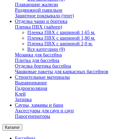
Плавающие жалюзи
Раздвижной павильон
Защитное покрывало (тент)
Отделка чаши и бортика
Пленка ПВХ (лайнер)
Пленка ПВХ с шириной 1,65 м.
Пленка ПВХ с шириной 1,80 м.
Пленка ПВХ с шириной 2,0 м.
Все категории (9)
Мозаика для бассейна
Плитка для бассейна
Отделка бортика бассейна
Чашковые пакеты для каркасных бассейнов
Строительные материалы
Выравнивание
Гидроизоляция
Клей
Затирка
Сауны, хамамы и бани
Аксессуары для саун и саун
Парогенераторы
Каталог
Бассейны