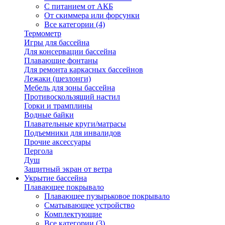
С питанием от АКБ
От скиммера или форсунки
Все категории (4)
Термометр
Игры для бассейна
Для консервации бассейна
Плавающие фонтаны
Для ремонта каркасных бассейнов
Лежаки (шезлонги)
Мебель для зоны бассейна
Противоскользящий настил
Горки и трамплины
Водные байки
Плавательные круги/матрасы
Подъемники для инвалидов
Прочие аксессуары
Пергола
Душ
Защитный экран от ветра
Укрытие бассейна
Плавающее покрывало
Плавающее пузырьковое покрывало
Сматывающее устройство
Комплектующие
Все категории (3)