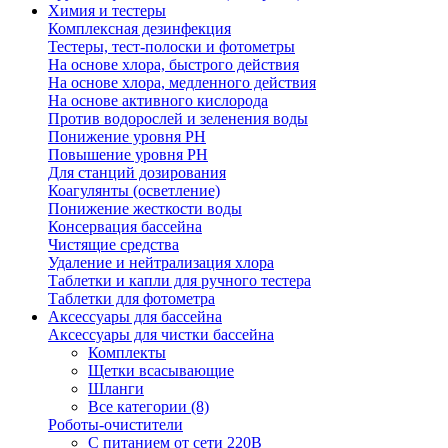
Химия и тестеры
Комплексная дезинфекция
Тестеры, тест-полоски и фотометры
На основе хлора, быстрого действия
На основе хлора, медленного действия
На основе активного кислорода
Против водорослей и зеленения воды
Понижение уровня РН
Повышение уровня РН
Для станций дозирования
Коагулянты (осветление)
Понижение жесткости воды
Консервация бассейна
Чистящие средства
Удаление и нейтрализация хлора
Таблетки и капли для ручного тестера
Таблетки для фотометра
Аксессуары для бассейна
Аксессуары для чистки бассейна
Комплекты
Щетки всасывающие
Шланги
Все категории (8)
Роботы-очистители
С питанием от сети 220В