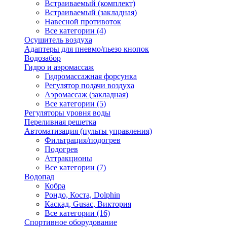
Встраиваемый (комплект)
Встраиваемый (закладная)
Навесной противоток
Все категории (4)
Осушитель воздуха
Адаптеры для пневмо/пьезо кнопок
Водозабор
Гидро и аэромассаж
Гидромассажная форсунка
Регулятор подачи воздуха
Аэромассаж (закладная)
Все категории (5)
Регуляторы уровня воды
Переливная решетка
Автоматизация (пульты управления)
Фильтрация/подогрев
Подогрев
Аттракционы
Все категории (7)
Водопад
Кобра
Рондо, Коста, Dolphin
Каскад, Gusac, Виктория
Все категории (16)
Спортивное оборудование