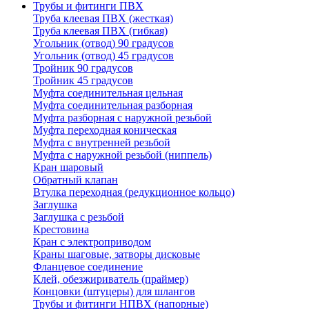
Трубы и фитинги ПВХ
Труба клеевая ПВХ (жесткая)
Труба клеевая ПВХ (гибкая)
Угольник (отвод) 90 градусов
Угольник (отвод) 45 градусов
Тройник 90 градусов
Тройник 45 градусов
Муфта соединительная цельная
Муфта соединительная разборная
Муфта разборная с наружной резьбой
Муфта переходная коническая
Муфта с внутренней резьбой
Муфта с наружной резьбой (ниппель)
Кран шаровый
Обратный клапан
Втулка переходная (редукционное кольцо)
Заглушка
Заглушка с резьбой
Крестовина
Кран с электроприводом
Краны шаговые, затворы дисковые
Фланцевое соединение
Клей, обезжириватель (праймер)
Концовки (штуцеры) для шлангов
Трубы и фитинги НПВХ (напорные)