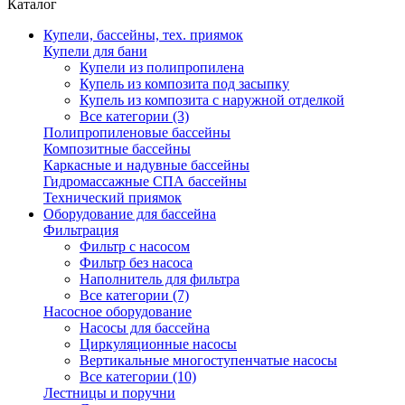
Каталог
Купели, бассейны, тех. приямок
Купели для бани
Купели из полипропилена
Купель из композита под засыпку
Купель из композита с наружной отделкой
Все категории (3)
Полипропиленовые бассейны
Композитные бассейны
Каркасные и надувные бассейны
Гидромассажные СПА бассейны
Технический приямок
Оборудование для бассейна
Фильтрация
Фильтр с насосом
Фильтр без насоса
Наполнитель для фильтра
Все категории (7)
Насосное оборудование
Насосы для бассейна
Циркуляционные насосы
Вертикальные многоступенчатые насосы
Все категории (10)
Лестницы и поручни