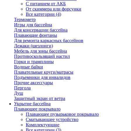
С питанием от АКБ
От скиммера или форсунки
Все категории (4)
Термометр
Игры для бассейна
Для консервации бассейна
Плавающие фонтаны
Для ремонта каркасных бассейнов
Лежаки (шезлонги)
Мебель для зоны бассейна
Противоскользящий настил
Горки и трамплины
Водные байки
Плавательные круги/матрасы
Подъемники для инвалидов
Прочие аксессуары
Пергола
Душ
Защитный экран от ветра
Укрытие бассейна
Плавающее покрывало
Плавающее пузырьковое покрывало
Сматывающее устройство
Комплектующие
Все категории (3)