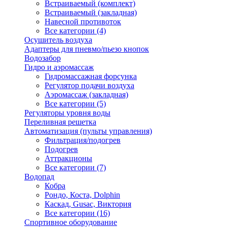
Встраиваемый (комплект)
Встраиваемый (закладная)
Навесной противоток
Все категории (4)
Осушитель воздуха
Адаптеры для пневмо/пьезо кнопок
Водозабор
Гидро и аэромассаж
Гидромассажная форсунка
Регулятор подачи воздуха
Аэромассаж (закладная)
Все категории (5)
Регуляторы уровня воды
Переливная решетка
Автоматизация (пульты управления)
Фильтрация/подогрев
Подогрев
Аттракционы
Все категории (7)
Водопад
Кобра
Рондо, Коста, Dolphin
Каскад, Gusac, Виктория
Все категории (16)
Спортивное оборудование