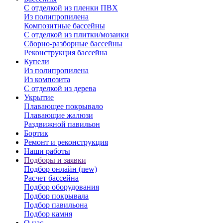
С отделкой из пленки ПВХ
Из полипропилена
Композитные бассейны
С отделкой из плитки/мозаики
Сборно-разборные бассейны
Реконструкция бассейна
Купели
Из полипропилена
Из композита
С отделкой из дерева
Укрытие
Плавающее покрывало
Плавающие жалюзи
Раздвижной павильон
Бортик
Ремонт и реконструкция
Наши работы
Подборы и заявки
Подбор онлайн (new)
Расчет бассейна
Подбор оборудования
Подбор покрывала
Подбор павильона
Подбор камня
О нас