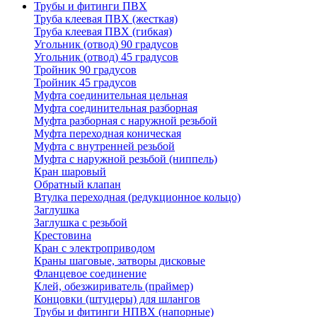
Трубы и фитинги ПВХ
Труба клеевая ПВХ (жесткая)
Труба клеевая ПВХ (гибкая)
Угольник (отвод) 90 градусов
Угольник (отвод) 45 градусов
Тройник 90 градусов
Тройник 45 градусов
Муфта соединительная цельная
Муфта соединительная разборная
Муфта разборная с наружной резьбой
Муфта переходная коническая
Муфта с внутренней резьбой
Муфта с наружной резьбой (ниппель)
Кран шаровый
Обратный клапан
Втулка переходная (редукционное кольцо)
Заглушка
Заглушка с резьбой
Крестовина
Кран с электроприводом
Краны шаговые, затворы дисковые
Фланцевое соединение
Клей, обезжириватель (праймер)
Концовки (штуцеры) для шлангов
Трубы и фитинги НПВХ (напорные)