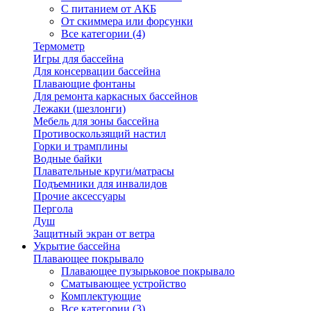
С питанием от АКБ
От скиммера или форсунки
Все категории (4)
Термометр
Игры для бассейна
Для консервации бассейна
Плавающие фонтаны
Для ремонта каркасных бассейнов
Лежаки (шезлонги)
Мебель для зоны бассейна
Противоскользящий настил
Горки и трамплины
Водные байки
Плавательные круги/матрасы
Подъемники для инвалидов
Прочие аксессуары
Пергола
Душ
Защитный экран от ветра
Укрытие бассейна
Плавающее покрывало
Плавающее пузырьковое покрывало
Сматывающее устройство
Комплектующие
Все категории (3)