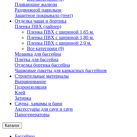
Плавающие жалюзи
Раздвижной павильон
Защитное покрывало (тент)
Отделка чаши и бортика
Пленка ПВХ (лайнер)
Пленка ПВХ с шириной 1,65 м.
Пленка ПВХ с шириной 1,80 м.
Пленка ПВХ с шириной 2,0 м.
Все категории (9)
Мозаика для бассейна
Плитка для бассейна
Отделка бортика бассейна
Чашковые пакеты для каркасных бассейнов
Строительные материалы
Выравнивание
Гидроизоляция
Клей
Затирка
Сауны, хамамы и бани
Аксессуары для саун и саун
Парогенераторы
Каталог
Бассейны