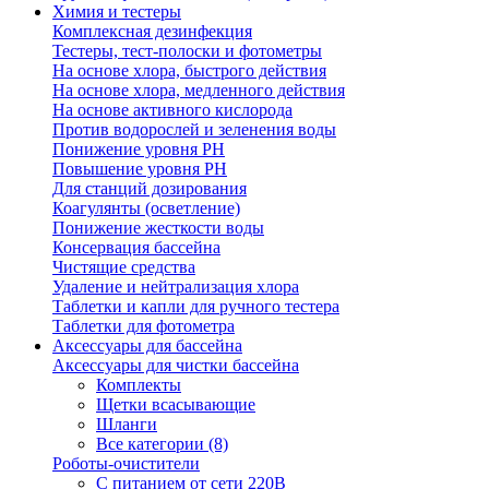
Химия и тестеры
Комплексная дезинфекция
Тестеры, тест-полоски и фотометры
На основе хлора, быстрого действия
На основе хлора, медленного действия
На основе активного кислорода
Против водорослей и зеленения воды
Понижение уровня РН
Повышение уровня РН
Для станций дозирования
Коагулянты (осветление)
Понижение жесткости воды
Консервация бассейна
Чистящие средства
Удаление и нейтрализация хлора
Таблетки и капли для ручного тестера
Таблетки для фотометра
Аксессуары для бассейна
Аксессуары для чистки бассейна
Комплекты
Щетки всасывающие
Шланги
Все категории (8)
Роботы-очистители
С питанием от сети 220В