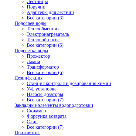
Лестницы
Поручни
Адаптеры для лестниц
Все категории (3)
Подогрев воды
Теплообменник
Электронагреватель
Тепловой насос
Все категории (6)
Подсветка воды
Прожектор
Лампа
Трансформатор
Все категории (6)
Дезинфекция
Станция контроля и дозирования химии
У/ф установка
Насосы-дозаторы
Все категории (7)
Закладные элементы водоподготовки
Скиммер
Форсунка возврата
Слив
Все категории (7)
Противоток