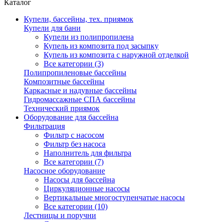
Каталог
Купели, бассейны, тех. приямок
Купели для бани
Купели из полипропилена
Купель из композита под засыпку
Купель из композита с наружной отделкой
Все категории (3)
Полипропиленовые бассейны
Композитные бассейны
Каркасные и надувные бассейны
Гидромассажные СПА бассейны
Технический приямок
Оборудование для бассейна
Фильтрация
Фильтр с насосом
Фильтр без насоса
Наполнитель для фильтра
Все категории (7)
Насосное оборудование
Насосы для бассейна
Циркуляционные насосы
Вертикальные многоступенчатые насосы
Все категории (10)
Лестницы и поручни