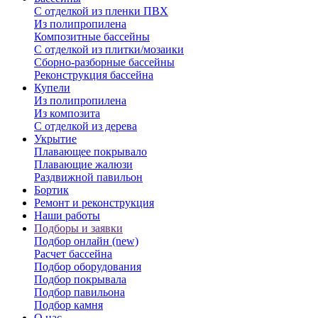
С отделкой из пленки ПВХ
Из полипропилена
Композитные бассейны
С отделкой из плитки/мозаики
Сборно-разборные бассейны
Реконструкция бассейна
Купели
Из полипропилена
Из композита
С отделкой из дерева
Укрытие
Плавающее покрывало
Плавающие жалюзи
Раздвижной павильон
Бортик
Ремонт и реконструкция
Наши работы
Подборы и заявки
Подбор онлайн (new)
Расчет бассейна
Подбор оборудования
Подбор покрывала
Подбор павильона
Подбор камня
О нас