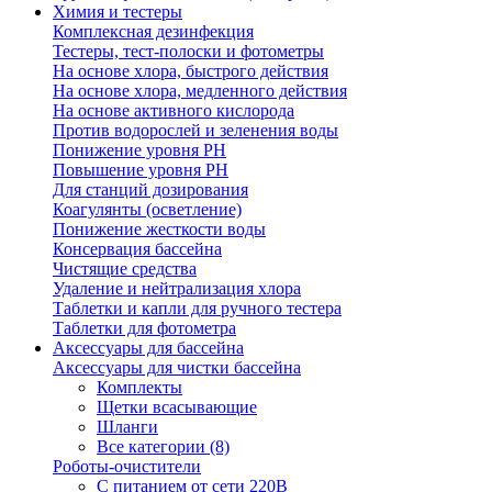
Химия и тестеры
Комплексная дезинфекция
Тестеры, тест-полоски и фотометры
На основе хлора, быстрого действия
На основе хлора, медленного действия
На основе активного кислорода
Против водорослей и зеленения воды
Понижение уровня РН
Повышение уровня РН
Для станций дозирования
Коагулянты (осветление)
Понижение жесткости воды
Консервация бассейна
Чистящие средства
Удаление и нейтрализация хлора
Таблетки и капли для ручного тестера
Таблетки для фотометра
Аксессуары для бассейна
Аксессуары для чистки бассейна
Комплекты
Щетки всасывающие
Шланги
Все категории (8)
Роботы-очистители
С питанием от сети 220В