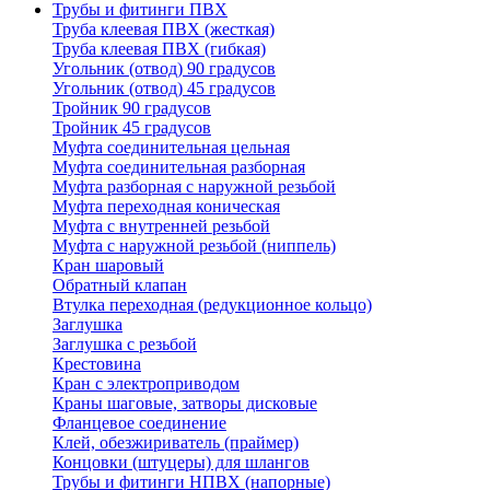
Трубы и фитинги ПВХ
Труба клеевая ПВХ (жесткая)
Труба клеевая ПВХ (гибкая)
Угольник (отвод) 90 градусов
Угольник (отвод) 45 градусов
Тройник 90 градусов
Тройник 45 градусов
Муфта соединительная цельная
Муфта соединительная разборная
Муфта разборная с наружной резьбой
Муфта переходная коническая
Муфта с внутренней резьбой
Муфта с наружной резьбой (ниппель)
Кран шаровый
Обратный клапан
Втулка переходная (редукционное кольцо)
Заглушка
Заглушка с резьбой
Крестовина
Кран с электроприводом
Краны шаговые, затворы дисковые
Фланцевое соединение
Клей, обезжириватель (праймер)
Концовки (штуцеры) для шлангов
Трубы и фитинги НПВХ (напорные)