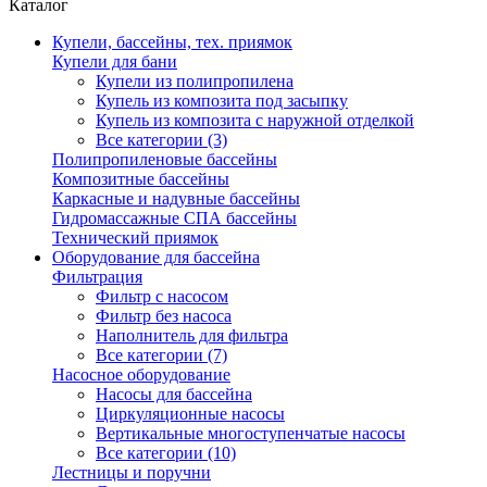
Каталог
Купели, бассейны, тех. приямок
Купели для бани
Купели из полипропилена
Купель из композита под засыпку
Купель из композита с наружной отделкой
Все категории (3)
Полипропиленовые бассейны
Композитные бассейны
Каркасные и надувные бассейны
Гидромассажные СПА бассейны
Технический приямок
Оборудование для бассейна
Фильтрация
Фильтр с насосом
Фильтр без насоса
Наполнитель для фильтра
Все категории (7)
Насосное оборудование
Насосы для бассейна
Циркуляционные насосы
Вертикальные многоступенчатые насосы
Все категории (10)
Лестницы и поручни