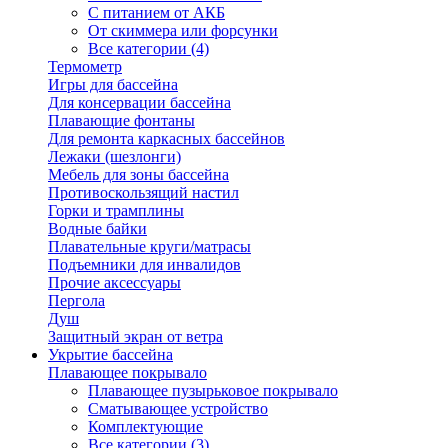
С питанием от АКБ
От скиммера или форсунки
Все категории (4)
Термометр
Игры для бассейна
Для консервации бассейна
Плавающие фонтаны
Для ремонта каркасных бассейнов
Лежаки (шезлонги)
Мебель для зоны бассейна
Противоскользящий настил
Горки и трамплины
Водные байки
Плавательные круги/матрасы
Подъемники для инвалидов
Прочие аксессуары
Пергола
Душ
Защитный экран от ветра
Укрытие бассейна
Плавающее покрывало
Плавающее пузырьковое покрывало
Сматывающее устройство
Комплектующие
Все категории (3)