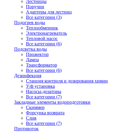
Лестницы
Поручни
Адаптеры для лестниц
Все категории (3)
Подогрев воды
Теплообменник
Электронагреватель
Тепловой насос
Все категории (6)
Подсветка воды
Прожектор
Лампа
Трансформатор
Все категории (6)
Дезинфекция
Станция контроля и дозирования химии
У/ф установка
Насосы-дозаторы
Все категории (7)
Закладные элементы водоподготовки
Скиммер
Форсунка возврата
Слив
Все категории (7)
Противоток