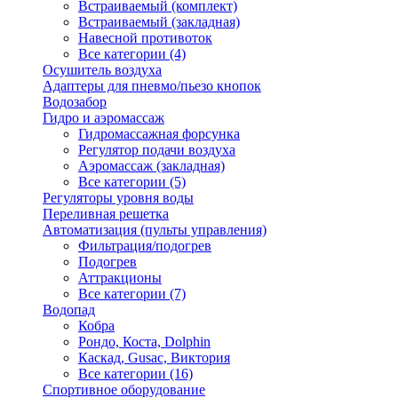
Встраиваемый (комплект)
Встраиваемый (закладная)
Навесной противоток
Все категории (4)
Осушитель воздуха
Адаптеры для пневмо/пьезо кнопок
Водозабор
Гидро и аэромассаж
Гидромассажная форсунка
Регулятор подачи воздуха
Аэромассаж (закладная)
Все категории (5)
Регуляторы уровня воды
Переливная решетка
Автоматизация (пульты управления)
Фильтрация/подогрев
Подогрев
Аттракционы
Все категории (7)
Водопад
Кобра
Рондо, Коста, Dolphin
Каскад, Gusac, Виктория
Все категории (16)
Спортивное оборудование