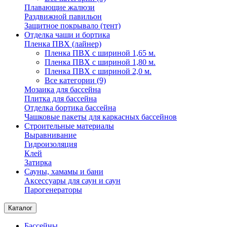
Плавающие жалюзи
Раздвижной павильон
Защитное покрывало (тент)
Отделка чаши и бортика
Пленка ПВХ (лайнер)
Пленка ПВХ с шириной 1,65 м.
Пленка ПВХ с шириной 1,80 м.
Пленка ПВХ с шириной 2,0 м.
Все категории (9)
Мозаика для бассейна
Плитка для бассейна
Отделка бортика бассейна
Чашковые пакеты для каркасных бассейнов
Строительные материалы
Выравнивание
Гидроизоляция
Клей
Затирка
Сауны, хамамы и бани
Аксессуары для саун и саун
Парогенераторы
Каталог
Бассейны