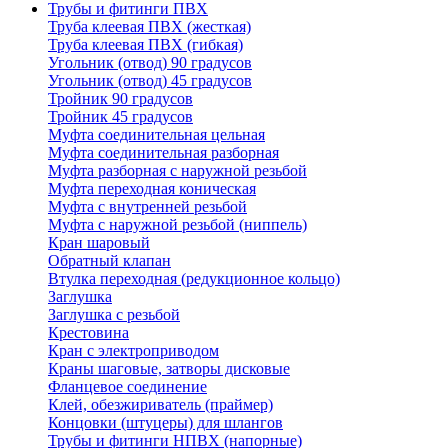
Трубы и фитинги ПВХ
Труба клеевая ПВХ (жесткая)
Труба клеевая ПВХ (гибкая)
Угольник (отвод) 90 градусов
Угольник (отвод) 45 градусов
Тройник 90 градусов
Тройник 45 градусов
Муфта соединительная цельная
Муфта соединительная разборная
Муфта разборная с наружной резьбой
Муфта переходная коническая
Муфта с внутренней резьбой
Муфта с наружной резьбой (ниппель)
Кран шаровый
Обратный клапан
Втулка переходная (редукционное кольцо)
Заглушка
Заглушка с резьбой
Крестовина
Кран с электроприводом
Краны шаговые, затворы дисковые
Фланцевое соединение
Клей, обезжириватель (праймер)
Концовки (штуцеры) для шлангов
Трубы и фитинги НПВХ (напорные)