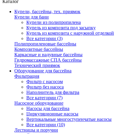
Каталог
Купели, бассейны, тех. приямок
Купели для бани
Купели из полипропилена
Купель из композита под засыпку
Купель из композита с наружной отделкой
Все категории (3)
Полипропиленовые бассейны
Композитные бассейны
Каркасные и надувные бассейны
Гидромассажные СПА бассейны
Технический приямок
Оборудование для бассейна
Фильтрация
Фильтр с насосом
Фильтр без насоса
Наполнитель для фильтра
Все категории (7)
Насосное оборудование
Насосы для бассейна
Циркуляционные насосы
Вертикальные многоступенчатые насосы
Все категории (10)
Лестницы и поручни