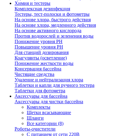
Химия и тестеры
Комплексная дезинфекция
Тестеры, тест-полоски и фотометры
На основе хлора, быстрого действия
На основе хлора, медленного действия
На основе активного кислорода
Против водорослей и зеленения воды
Понижение уровня РН
Повышение уровня РН
Для станций дозирования
Коагулянты (осветление)
Понижение жесткости воды
Консервация бассейна
Чистящие средства
Удаление и нейтрализация хлора
Таблетки и капли для ручного тестера
Таблетки для фотометра
Аксессуары для бассейна
Аксессуары для чистки бассейна
Комплекты
Щетки всасывающие
Шланги
Все категории (8)
Роботы-очистители
С питанием от сети 220В