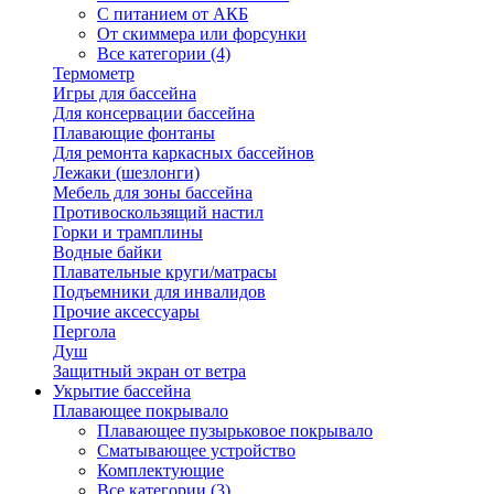
С питанием от АКБ
От скиммера или форсунки
Все категории (4)
Термометр
Игры для бассейна
Для консервации бассейна
Плавающие фонтаны
Для ремонта каркасных бассейнов
Лежаки (шезлонги)
Мебель для зоны бассейна
Противоскользящий настил
Горки и трамплины
Водные байки
Плавательные круги/матрасы
Подъемники для инвалидов
Прочие аксессуары
Пергола
Душ
Защитный экран от ветра
Укрытие бассейна
Плавающее покрывало
Плавающее пузырьковое покрывало
Сматывающее устройство
Комплектующие
Все категории (3)