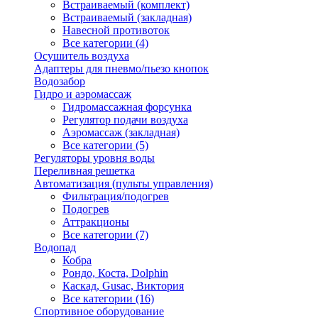
Встраиваемый (комплект)
Встраиваемый (закладная)
Навесной противоток
Все категории (4)
Осушитель воздуха
Адаптеры для пневмо/пьезо кнопок
Водозабор
Гидро и аэромассаж
Гидромассажная форсунка
Регулятор подачи воздуха
Аэромассаж (закладная)
Все категории (5)
Регуляторы уровня воды
Переливная решетка
Автоматизация (пульты управления)
Фильтрация/подогрев
Подогрев
Аттракционы
Все категории (7)
Водопад
Кобра
Рондо, Коста, Dolphin
Каскад, Gusac, Виктория
Все категории (16)
Спортивное оборудование