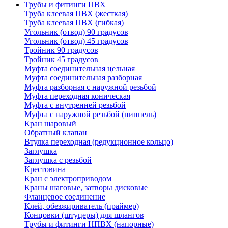
Трубы и фитинги ПВХ
Труба клеевая ПВХ (жесткая)
Труба клеевая ПВХ (гибкая)
Угольник (отвод) 90 градусов
Угольник (отвод) 45 градусов
Тройник 90 градусов
Тройник 45 градусов
Муфта соединительная цельная
Муфта соединительная разборная
Муфта разборная с наружной резьбой
Муфта переходная коническая
Муфта с внутренней резьбой
Муфта с наружной резьбой (ниппель)
Кран шаровый
Обратный клапан
Втулка переходная (редукционное кольцо)
Заглушка
Заглушка с резьбой
Крестовина
Кран с электроприводом
Краны шаговые, затворы дисковые
Фланцевое соединение
Клей, обезжириватель (праймер)
Концовки (штуцеры) для шлангов
Трубы и фитинги НПВХ (напорные)