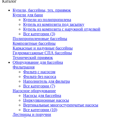
Каталог
Купели, бассейны, тех. приямок
Купели для бани
Купели из полипропилена
Купель из композита под засыпку
Купель из композита с наружной отделкой
Все категории (3)
Полипропиленовые бассейны
Композитные бассейны
Каркасные и надувные бассейны
Гидромассажные СПА бассейны
Технический приямок
Оборудование для бассейна
Фильтрация
Фильтр с насосом
Фильтр без насоса
Наполнитель для фильтра
Все категории (7)
Насосное оборудование
Насосы для бассейна
Циркуляционные насосы
Вертикальные многоступенчатые насосы
Все категории (10)
Лестницы и поручни