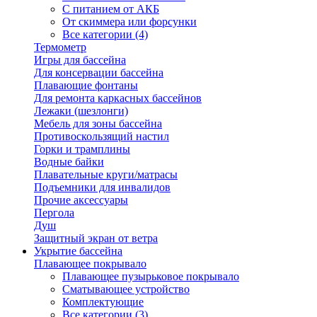
С питанием от АКБ
От скиммера или форсунки
Все категории (4)
Термометр
Игры для бассейна
Для консервации бассейна
Плавающие фонтаны
Для ремонта каркасных бассейнов
Лежаки (шезлонги)
Мебель для зоны бассейна
Противоскользящий настил
Горки и трамплины
Водные байки
Плавательные круги/матрасы
Подъемники для инвалидов
Прочие аксессуары
Пергола
Душ
Защитный экран от ветра
Укрытие бассейна
Плавающее покрывало
Плавающее пузырьковое покрывало
Сматывающее устройство
Комплектующие
Все категории (3)