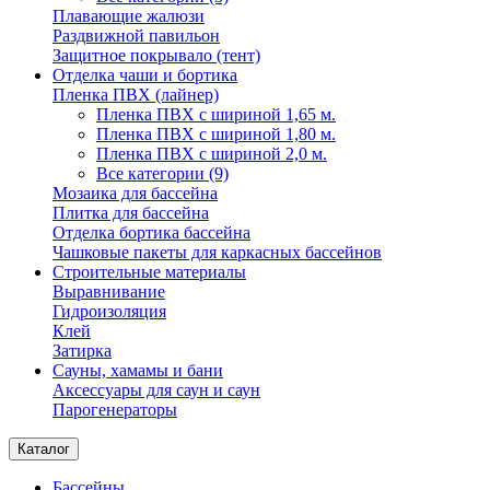
Плавающие жалюзи
Раздвижной павильон
Защитное покрывало (тент)
Отделка чаши и бортика
Пленка ПВХ (лайнер)
Пленка ПВХ с шириной 1,65 м.
Пленка ПВХ с шириной 1,80 м.
Пленка ПВХ с шириной 2,0 м.
Все категории (9)
Мозаика для бассейна
Плитка для бассейна
Отделка бортика бассейна
Чашковые пакеты для каркасных бассейнов
Строительные материалы
Выравнивание
Гидроизоляция
Клей
Затирка
Сауны, хамамы и бани
Аксессуары для саун и саун
Парогенераторы
Каталог
Бассейны