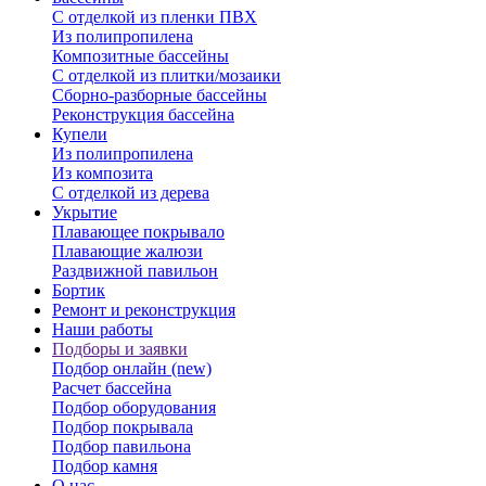
С отделкой из пленки ПВХ
Из полипропилена
Композитные бассейны
С отделкой из плитки/мозаики
Сборно-разборные бассейны
Реконструкция бассейна
Купели
Из полипропилена
Из композита
С отделкой из дерева
Укрытие
Плавающее покрывало
Плавающие жалюзи
Раздвижной павильон
Бортик
Ремонт и реконструкция
Наши работы
Подборы и заявки
Подбор онлайн (new)
Расчет бассейна
Подбор оборудования
Подбор покрывала
Подбор павильона
Подбор камня
О нас