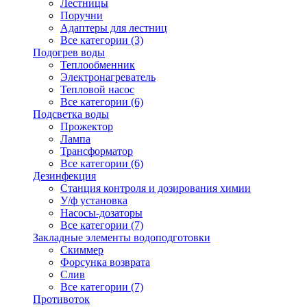
Лестницы
Поручни
Адаптеры для лестниц
Все категории (3)
Подогрев воды
Теплообменник
Электронагреватель
Тепловой насос
Все категории (6)
Подсветка воды
Прожектор
Лампа
Трансформатор
Все категории (6)
Дезинфекция
Станция контроля и дозирования химии
У/ф установка
Насосы-дозаторы
Все категории (7)
Закладные элементы водоподготовки
Скиммер
Форсунка возврата
Слив
Все категории (7)
Противоток