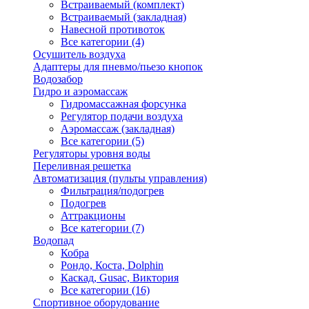
Встраиваемый (комплект)
Встраиваемый (закладная)
Навесной противоток
Все категории (4)
Осушитель воздуха
Адаптеры для пневмо/пьезо кнопок
Водозабор
Гидро и аэромассаж
Гидромассажная форсунка
Регулятор подачи воздуха
Аэромассаж (закладная)
Все категории (5)
Регуляторы уровня воды
Переливная решетка
Автоматизация (пульты управления)
Фильтрация/подогрев
Подогрев
Аттракционы
Все категории (7)
Водопад
Кобра
Рондо, Коста, Dolphin
Каскад, Gusac, Виктория
Все категории (16)
Спортивное оборудование