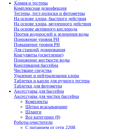
Химия и тестеры
Комплексная дезинфекция
Тестеры, тест-полоски и фотометры
На основе хлора, быстрого действия
На основе хлора, медленного действия
На основе активного кислорода
Против водорослей и зеленения воды
Понижение уровня РН
Повышение уровня РН
Для станций дозирования
Коагулянты (осветление)
Понижение жесткости воды
Консервация бассейна
Чистящие средства
Удаление и нейтрализация хлора
Таблетки и капли для ручного тестера
Таблетки для фотометра
Аксессуары для бассейна
Аксессуары для чистки бассейна
Комплекты
Щетки всасывающие
Шланги
Все категории (8)
Роботы-очистители
С питанием от сети 220В