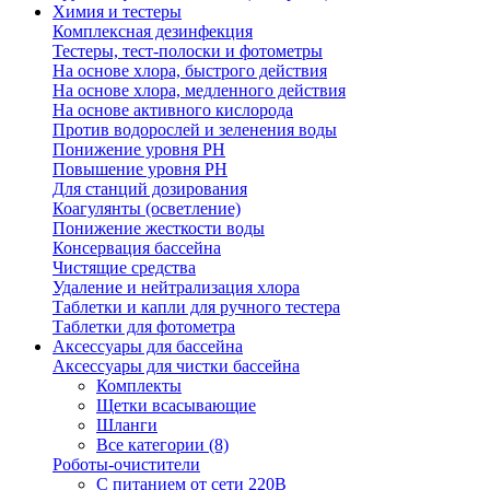
Химия и тестеры
Комплексная дезинфекция
Тестеры, тест-полоски и фотометры
На основе хлора, быстрого действия
На основе хлора, медленного действия
На основе активного кислорода
Против водорослей и зеленения воды
Понижение уровня РН
Повышение уровня РН
Для станций дозирования
Коагулянты (осветление)
Понижение жесткости воды
Консервация бассейна
Чистящие средства
Удаление и нейтрализация хлора
Таблетки и капли для ручного тестера
Таблетки для фотометра
Аксессуары для бассейна
Аксессуары для чистки бассейна
Комплекты
Щетки всасывающие
Шланги
Все категории (8)
Роботы-очистители
С питанием от сети 220В