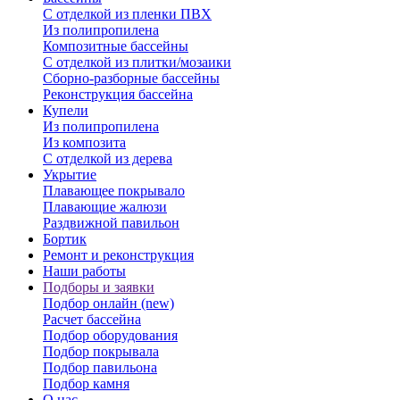
С отделкой из пленки ПВХ
Из полипропилена
Композитные бассейны
С отделкой из плитки/мозаики
Сборно-разборные бассейны
Реконструкция бассейна
Купели
Из полипропилена
Из композита
С отделкой из дерева
Укрытие
Плавающее покрывало
Плавающие жалюзи
Раздвижной павильон
Бортик
Ремонт и реконструкция
Наши работы
Подборы и заявки
Подбор онлайн (new)
Расчет бассейна
Подбор оборудования
Подбор покрывала
Подбор павильона
Подбор камня
О нас