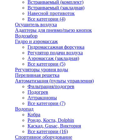
Встраиваемый (комплект)
Встраиваемый (закладная)
Навесной противоток
Все категории (4)
Осушитель воздуха
Адаптеры для пневмо/пьезо кнопок
Водозабор
Гидро и аэромассаж
Гидромассажная форсунка
Регулятор подачи воздуха
Аэромассаж (закладная)
Все категории (5)
Регуляторы уровня воды
Переливная решетка
Автоматизация (пульты управления)
Фильтрация/подогрев
Подогрев
Аттракционы
Все категории (7)
Водопад
Кобра
Рондо, Коста, Dolphin
Каскад, Gusac, Виктория
Все категории (16)
Спортивное оборудование