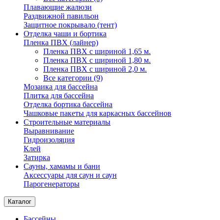
Плавающие жалюзи
Раздвижной павильон
Защитное покрывало (тент)
Отделка чаши и бортика
Пленка ПВХ (лайнер)
Пленка ПВХ с шириной 1,65 м.
Пленка ПВХ с шириной 1,80 м.
Пленка ПВХ с шириной 2,0 м.
Все категории (9)
Мозаика для бассейна
Плитка для бассейна
Отделка бортика бассейна
Чашковые пакеты для каркасных бассейнов
Строительные материалы
Выравнивание
Гидроизоляция
Клей
Затирка
Сауны, хамамы и бани
Аксессуары для саун и саун
Парогенераторы
Каталог
Бассейны