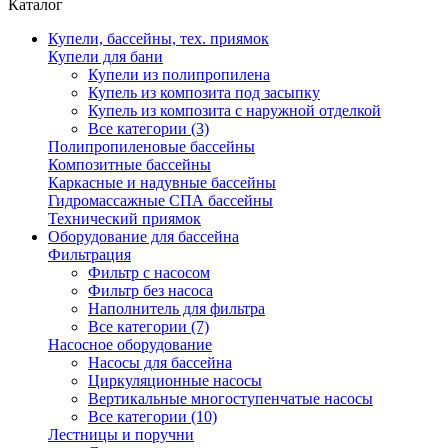
Каталог
Купели, бассейны, тех. приямок
Купели для бани
Купели из полипропилена
Купель из композита под засыпку
Купель из композита с наружной отделкой
Все категории (3)
Полипропиленовые бассейны
Композитные бассейны
Каркасные и надувные бассейны
Гидромассажные СПА бассейны
Технический приямок
Оборудование для бассейна
Фильтрация
Фильтр с насосом
Фильтр без насоса
Наполнитель для фильтра
Все категории (7)
Насосное оборудование
Насосы для бассейна
Циркуляционные насосы
Вертикальные многоступенчатые насосы
Все категории (10)
Лестницы и поручни