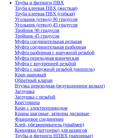
Трубы и фитинги ПВХ
Труба клеевая ПВХ (жесткая)
Труба клеевая ПВХ (гибкая)
Угольник (отвод) 90 градусов
Угольник (отвод) 45 градусов
Тройник 90 градусов
Тройник 45 градусов
Муфта соединительная цельная
Муфта соединительная разборная
Муфта разборная с наружной резьбой
Муфта переходная коническая
Муфта с внутренней резьбой
Муфта с наружной резьбой (ниппель)
Кран шаровый
Обратный клапан
Втулка переходная (редукционное кольцо)
Заглушка
Заглушка с резьбой
Крестовина
Кран с электроприводом
Краны шаговые, затворы дисковые
Фланцевое соединение
Клей, обезжириватель (праймер)
Концовки (штуцеры) для шлангов
Трубы и фитинги НПВХ (напорные)