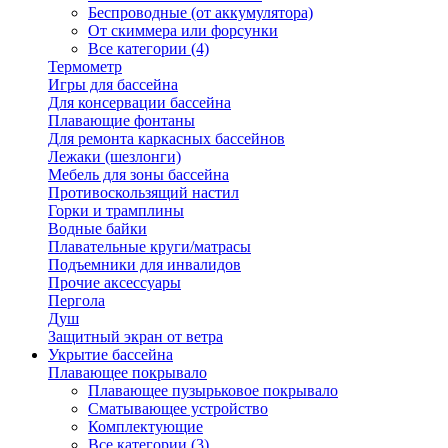
Беспроводные (от аккумулятора)
От скиммера или форсунки
Все категории (4)
Термометр
Игры для бассейна
Для консервации бассейна
Плавающие фонтаны
Для ремонта каркасных бассейнов
Лежаки (шезлонги)
Мебель для зоны бассейна
Противоскользящий настил
Горки и трамплины
Водные байки
Плавательные круги/матрасы
Подъемники для инвалидов
Прочие аксессуары
Пергола
Душ
Защитный экран от ветра
Укрытие бассейна
Плавающее покрывало
Плавающее пузырьковое покрывало
Сматывающее устройство
Комплектующие
Все категории (3)