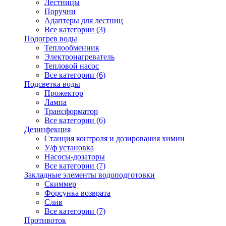
Лестницы
Поручни
Адаптеры для лестниц
Все категории (3)
Подогрев воды
Теплообменник
Электронагреватель
Тепловой насос
Все категории (6)
Подсветка воды
Прожектор
Лампа
Трансформатор
Все категории (6)
Дезинфекция
Станция контроля и дозирования химии
У/ф установка
Насосы-дозаторы
Все категории (7)
Закладные элементы водоподготовки
Скиммер
Форсунка возврата
Слив
Все категории (7)
Противоток