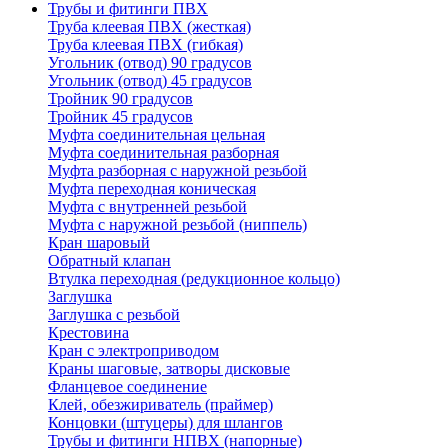
Трубы и фитинги ПВХ
Труба клеевая ПВХ (жесткая)
Труба клеевая ПВХ (гибкая)
Угольник (отвод) 90 градусов
Угольник (отвод) 45 градусов
Тройник 90 градусов
Тройник 45 градусов
Муфта соединительная цельная
Муфта соединительная разборная
Муфта разборная с наружной резьбой
Муфта переходная коническая
Муфта с внутренней резьбой
Муфта с наружной резьбой (ниппель)
Кран шаровый
Обратный клапан
Втулка переходная (редукционное кольцо)
Заглушка
Заглушка с резьбой
Крестовина
Кран с электроприводом
Краны шаговые, затворы дисковые
Фланцевое соединение
Клей, обезжириватель (праймер)
Концовки (штуцеры) для шлангов
Трубы и фитинги НПВХ (напорные)