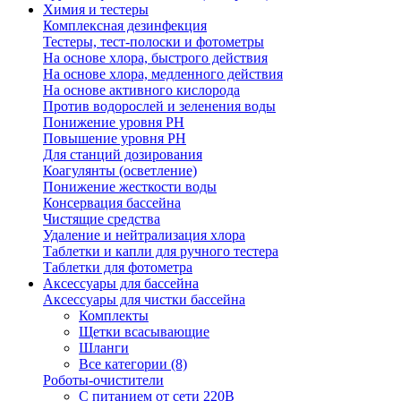
Химия и тестеры
Комплексная дезинфекция
Тестеры, тест-полоски и фотометры
На основе хлора, быстрого действия
На основе хлора, медленного действия
На основе активного кислорода
Против водорослей и зеленения воды
Понижение уровня РН
Повышение уровня РН
Для станций дозирования
Коагулянты (осветление)
Понижение жесткости воды
Консервация бассейна
Чистящие средства
Удаление и нейтрализация хлора
Таблетки и капли для ручного тестера
Таблетки для фотометра
Аксессуары для бассейна
Аксессуары для чистки бассейна
Комплекты
Щетки всасывающие
Шланги
Все категории (8)
Роботы-очистители
С питанием от сети 220В