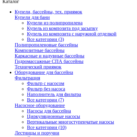
Каталог
Купели, бассейны, тех. приямок
Купели для бани
Купели из полипропилена
Купель из композита под засыпку
Купель из композита с наружной отделкой
Все категории (3)
Полипропиленовые бассейны
Композитные бассейны
Каркасные и надувные бассейны
Гидромассажные СПА бассейны
Технический приямок
Оборудование для бассейна
Фильтрация
Фильтр с насосом
Фильтр без насоса
Наполнитель для фильтра
Все категории (7)
Насосное оборудование
Насосы для бассейна
Циркуляционные насосы
Вертикальные многоступенчатые насосы
Все категории (10)
Лестницы и поручни