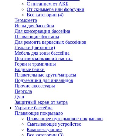
С питанием от АКБ
От скиммера или форсунки
Все категории (4)
Термометр
Игры для бассейна
Для консервации бассейна
Плавающие фонтаны
Для ремонта каркасных бассейнов
Лежаки (шезлонги)
Мебель для зоны бассейна
Противоскользящий настил
Горки и трамплины
Водные байки
Плавательные круги/матрасы
Подъемники для инвалидов
Прочие аксессуары
Пергола
Душ
Защитный экран от ветра
Укрытие бассейна
Плавающее покрывало
Плавающее пузырьковое покрывало
Сматывающее устройство
Комплектующие
Все категории (3)