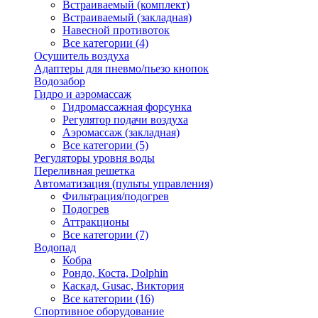
Встраиваемый (комплект)
Встраиваемый (закладная)
Навесной противоток
Все категории (4)
Осушитель воздуха
Адаптеры для пневмо/пьезо кнопок
Водозабор
Гидро и аэромассаж
Гидромассажная форсунка
Регулятор подачи воздуха
Аэромассаж (закладная)
Все категории (5)
Регуляторы уровня воды
Переливная решетка
Автоматизация (пульты управления)
Фильтрация/подогрев
Подогрев
Аттракционы
Все категории (7)
Водопад
Кобра
Рондо, Коста, Dolphin
Каскад, Gusac, Виктория
Все категории (16)
Спортивное оборудование