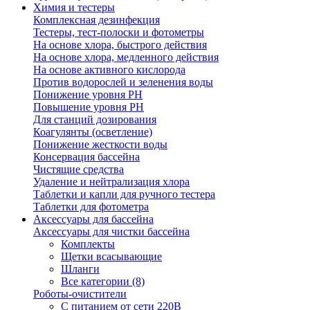
Химия и тестеры
Комплексная дезинфекция
Тестеры, тест-полоски и фотометры
На основе хлора, быстрого действия
На основе хлора, медленного действия
На основе активного кислорода
Против водорослей и зеленения воды
Понижение уровня РН
Повышение уровня РН
Для станций дозирования
Коагулянты (осветление)
Понижение жесткости воды
Консервация бассейна
Чистящие средства
Удаление и нейтрализация хлора
Таблетки и капли для ручного тестера
Таблетки для фотометра
Аксессуары для бассейна
Аксессуары для чистки бассейна
Комплекты
Щетки всасывающие
Шланги
Все категории (8)
Роботы-очистители
С питанием от сети 220В