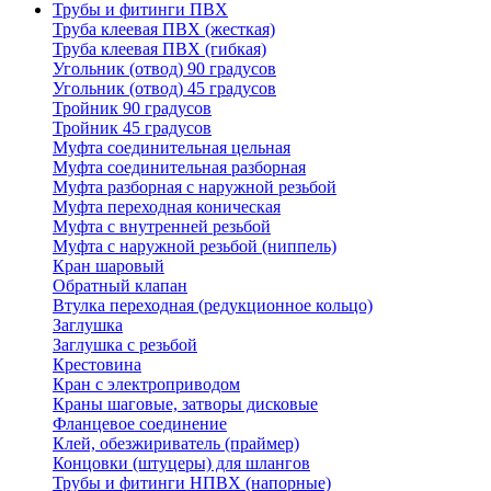
Трубы и фитинги ПВХ
Труба клеевая ПВХ (жесткая)
Труба клеевая ПВХ (гибкая)
Угольник (отвод) 90 градусов
Угольник (отвод) 45 градусов
Тройник 90 градусов
Тройник 45 градусов
Муфта соединительная цельная
Муфта соединительная разборная
Муфта разборная с наружной резьбой
Муфта переходная коническая
Муфта с внутренней резьбой
Муфта с наружной резьбой (ниппель)
Кран шаровый
Обратный клапан
Втулка переходная (редукционное кольцо)
Заглушка
Заглушка с резьбой
Крестовина
Кран с электроприводом
Краны шаговые, затворы дисковые
Фланцевое соединение
Клей, обезжириватель (праймер)
Концовки (штуцеры) для шлангов
Трубы и фитинги НПВХ (напорные)