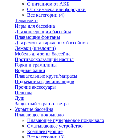
С питанием от АКБ
От скиммера или форсунки
Все категории (4)
Термометр
Игры для бассейна
Для консервации бассейна
Плавающие фонтаны
Для ремонта каркасных бассейнов
Лежаки (шезлонги)
Мебель для зоны бассейна
Противоскользящий настил
Горки и трамплины
Водные байки
Плавательные круги/матрасы
Подъемники для инвалидов
Прочие аксессуары
Пергола
Душ
Защитный экран от ветра
Укрытие бассейна
Плавающее покрывало
Плавающее пузырьковое покрывало
Сматывающее устройство
Комплектующие
Все категории (3)