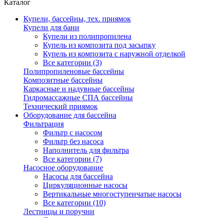
Каталог
Купели, бассейны, тех. приямок
Купели для бани
Купели из полипропилена
Купель из композита под засыпку
Купель из композита с наружной отделкой
Все категории (3)
Полипропиленовые бассейны
Композитные бассейны
Каркасные и надувные бассейны
Гидромассажные СПА бассейны
Технический приямок
Оборудование для бассейна
Фильтрация
Фильтр с насосом
Фильтр без насоса
Наполнитель для фильтра
Все категории (7)
Насосное оборудование
Насосы для бассейна
Циркуляционные насосы
Вертикальные многоступенчатые насосы
Все категории (10)
Лестницы и поручни