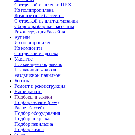
С отделкой из пленки ПВХ
Из полипропилена
Композитные бассейны
С отделкой из плитки/мозаики
Сборно-разборные бассейны
Реконструкция бассейна
Купели
Из полипропилена
Из композита
С отделкой из дерева
Укрытие
Плавающее покрывало
Плавающие жалюзи
Раздвижной павильон
Бортик
Ремонт и реконструкция
Наши работы
Подборы и заявки
Подбор онлайн (new)
Расчет бассейна
Подбор оборудования
Подбор покрывала
Подбор павильона
Подбор камня
О нас