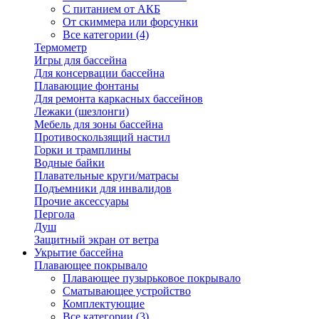
С питанием от АКБ
От скиммера или форсунки
Все категории (4)
Термометр
Игры для бассейна
Для консервации бассейна
Плавающие фонтаны
Для ремонта каркасных бассейнов
Лежаки (шезлонги)
Мебель для зоны бассейна
Противоскользящий настил
Горки и трамплины
Водные байки
Плавательные круги/матрасы
Подъемники для инвалидов
Прочие аксессуары
Пергола
Душ
Защитный экран от ветра
Укрытие бассейна
Плавающее покрывало
Плавающее пузырьковое покрывало
Сматывающее устройство
Комплектующие
Все категории (3)