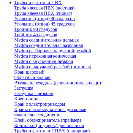
Трубы и фитинги ПВХ
Труба клеевая ПВХ (жесткая)
Труба клеевая ПВХ (гибкая)
Угольник (отвод) 90 градусов
Угольник (отвод) 45 градусов
Тройник 90 градусов
Тройник 45 градусов
Муфта соединительная цельная
Муфта соединительная разборная
Муфта разборная с наружной резьбой
Муфта переходная коническая
Муфта с внутренней резьбой
Муфта с наружной резьбой (ниппель)
Кран шаровый
Обратный клапан
Втулка переходная (редукционное кольцо)
Заглушка
Заглушка с резьбой
Крестовина
Кран с электроприводом
Краны шаговые, затворы дисковые
Фланцевое соединение
Клей, обезжириватель (праймер)
Концовки (штуцеры) для шлангов
Трубы и фитинги НПВХ (напорные)