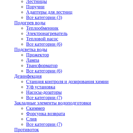
Лестницы
Поручни
Адаптеры для лестниц
Все категории (3)
Подогрев воды
Теплообменник
Электронагреватель
Тепловой насос
Все категории (6)
Подсветка воды
Прожектор
Лампа
Трансформатор
Все категории (6)
Дезинфекция
Станция контроля и дозирования химии
У/ф установка
Насосы-дозаторы
Все категории (7)
Закладные элементы водоподготовки
Скиммер
Форсунка возврата
Слив
Все категории (7)
Противоток