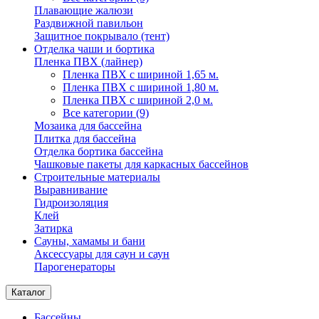
Плавающие жалюзи
Раздвижной павильон
Защитное покрывало (тент)
Отделка чаши и бортика
Пленка ПВХ (лайнер)
Пленка ПВХ с шириной 1,65 м.
Пленка ПВХ с шириной 1,80 м.
Пленка ПВХ с шириной 2,0 м.
Все категории (9)
Мозаика для бассейна
Плитка для бассейна
Отделка бортика бассейна
Чашковые пакеты для каркасных бассейнов
Строительные материалы
Выравнивание
Гидроизоляция
Клей
Затирка
Сауны, хамамы и бани
Аксессуары для саун и саун
Парогенераторы
Каталог
Бассейны