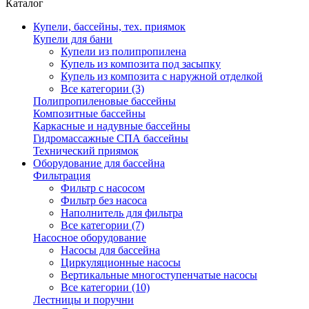
Каталог
Купели, бассейны, тех. приямок
Купели для бани
Купели из полипропилена
Купель из композита под засыпку
Купель из композита с наружной отделкой
Все категории (3)
Полипропиленовые бассейны
Композитные бассейны
Каркасные и надувные бассейны
Гидромассажные СПА бассейны
Технический приямок
Оборудование для бассейна
Фильтрация
Фильтр с насосом
Фильтр без насоса
Наполнитель для фильтра
Все категории (7)
Насосное оборудование
Насосы для бассейна
Циркуляционные насосы
Вертикальные многоступенчатые насосы
Все категории (10)
Лестницы и поручни