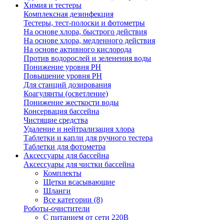
Химия и тестеры
Комплексная дезинфекция
Тестеры, тест-полоски и фотометры
На основе хлора, быстрого действия
На основе хлора, медленного действия
На основе активного кислорода
Против водорослей и зеленения воды
Понижение уровня РН
Повышение уровня РН
Для станций дозирования
Коагулянты (осветление)
Понижение жесткости воды
Консервация бассейна
Чистящие средства
Удаление и нейтрализация хлора
Таблетки и капли для ручного тестера
Таблетки для фотометра
Аксессуары для бассейна
Аксессуары для чистки бассейна
Комплекты
Щетки всасывающие
Шланги
Все категории (8)
Роботы-очистители
С питанием от сети 220В