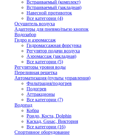
Встраиваемый (комплект)
Встраиваемый (закладная)
Навесной противоток
Все категории (4)
Осушитель воздуха
Адаптеры для пневмо/пьезо кнопок
Водозабор
Гидро и аэромассаж
Гидромассажная форсунка
Регулятор подачи воздуха
Аэромассаж (закладная)
Все категории (5)
Регуляторы уровня воды
Переливная решетка
Автоматизация (пульты управления)
Фильтрация/подогрев
Подогрев
Аттракционы
Все категории (7)
Водопад
Кобра
Рондо, Коста, Dolphin
Каскад, Gusac, Виктория
Все категории (16)
Спортивное оборудование