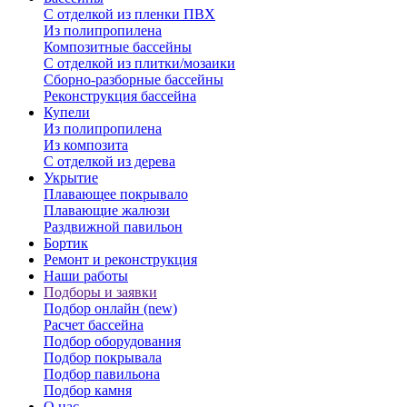
С отделкой из пленки ПВХ
Из полипропилена
Композитные бассейны
С отделкой из плитки/мозаики
Сборно-разборные бассейны
Реконструкция бассейна
Купели
Из полипропилена
Из композита
С отделкой из дерева
Укрытие
Плавающее покрывало
Плавающие жалюзи
Раздвижной павильон
Бортик
Ремонт и реконструкция
Наши работы
Подборы и заявки
Подбор онлайн (new)
Расчет бассейна
Подбор оборудования
Подбор покрывала
Подбор павильона
Подбор камня
О нас