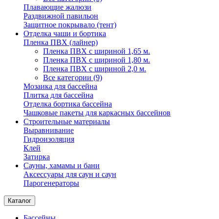
Плавающие жалюзи
Раздвижной павильон
Защитное покрывало (тент)
Отделка чаши и бортика
Пленка ПВХ (лайнер)
Пленка ПВХ с шириной 1,65 м.
Пленка ПВХ с шириной 1,80 м.
Пленка ПВХ с шириной 2,0 м.
Все категории (9)
Мозаика для бассейна
Плитка для бассейна
Отделка бортика бассейна
Чашковые пакеты для каркасных бассейнов
Строительные материалы
Выравнивание
Гидроизоляция
Клей
Затирка
Сауны, хамамы и бани
Аксессуары для саун и саун
Парогенераторы
Каталог
Бассейны