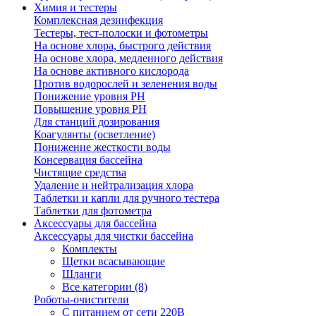
Химия и тестеры
Комплексная дезинфекция
Тестеры, тест-полоски и фотометры
На основе хлора, быстрого действия
На основе хлора, медленного действия
На основе активного кислорода
Против водорослей и зеленения воды
Понижение уровня РН
Повышение уровня РН
Для станций дозирования
Коагулянты (осветление)
Понижение жесткости воды
Консервация бассейна
Чистящие средства
Удаление и нейтрализация хлора
Таблетки и капли для ручного тестера
Таблетки для фотометра
Аксессуары для бассейна
Аксессуары для чистки бассейна
Комплекты
Щетки всасывающие
Шланги
Все категории (8)
Роботы-очистители
С питанием от сети 220В