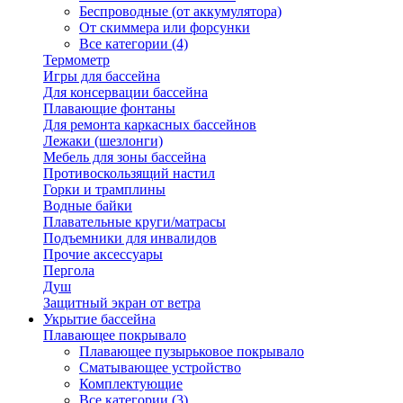
Беспроводные (от аккумулятора)
От скиммера или форсунки
Все категории (4)
Термометр
Игры для бассейна
Для консервации бассейна
Плавающие фонтаны
Для ремонта каркасных бассейнов
Лежаки (шезлонги)
Мебель для зоны бассейна
Противоскользящий настил
Горки и трамплины
Водные байки
Плавательные круги/матрасы
Подъемники для инвалидов
Прочие аксессуары
Пергола
Душ
Защитный экран от ветра
Укрытие бассейна
Плавающее покрывало
Плавающее пузырьковое покрывало
Сматывающее устройство
Комплектующие
Все категории (3)