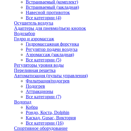
Встраиваемый (комплект)
Встраиваемый (закладная)
Навесной противоток
Все категории (4)
Осушитель воздуха
Адаптеры для пневмо/пьезо кнопок
Водозабор
Гидро и аэромассаж
Гидромассажная форсунка
Регулятор подачи воздуха
Аэромассаж (закладная)
Все категории (5)
Регуляторы уровня воды
Переливная решетка
Автоматизация (пульты управления)
Фильтрация/подогрев
Подогрев
Аттракционы
Все категории (7)
Водопад
Кобра
Рондо, Коста, Dolphin
Каскад, Gusac, Виктория
Все категории (16)
Спортивное оборудование