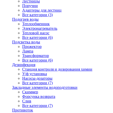
Лестницы
Поручни
Адаптеры для лестниц
Все категории (3)
Подогрев воды
Теплообменник
Электронагреватель
Тепловой насос
Все категории (6)
Подсветка воды
Прожектор
Лампа
Трансформатор
Все категории (6)
Дезинфекция
Станция контроля и дозирования химии
У/ф установка
Насосы-дозаторы
Все категории (7)
Закладные элементы водоподготовки
Скиммер
Форсунка возврата
Слив
Все категории (7)
Противоток