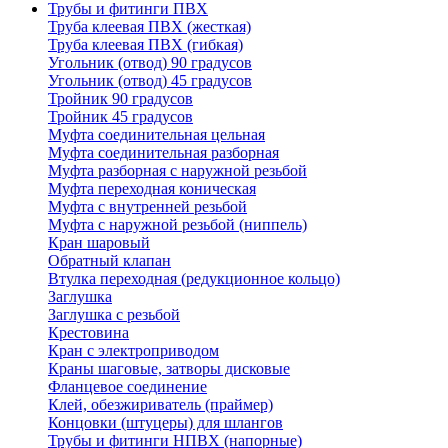
Трубы и фитинги ПВХ
Труба клеевая ПВХ (жесткая)
Труба клеевая ПВХ (гибкая)
Угольник (отвод) 90 градусов
Угольник (отвод) 45 градусов
Тройник 90 градусов
Тройник 45 градусов
Муфта соединительная цельная
Муфта соединительная разборная
Муфта разборная с наружной резьбой
Муфта переходная коническая
Муфта с внутренней резьбой
Муфта с наружной резьбой (ниппель)
Кран шаровый
Обратный клапан
Втулка переходная (редукционное кольцо)
Заглушка
Заглушка с резьбой
Крестовина
Кран с электроприводом
Краны шаговые, затворы дисковые
Фланцевое соединение
Клей, обезжириватель (праймер)
Концовки (штуцеры) для шлангов
Трубы и фитинги НПВХ (напорные)