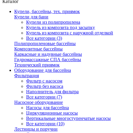
Каталог
Купели, бассейны, тех. приямок
Купели для бани
Купели из полипропилена
Купель из композита под засыпку
Купель из композита с наружной отделкой
Все категории (3)
Полипропиленовые бассейны
Композитные бассейны
Каркасные и надувные бассейны
Гидромассажные СПА бассейны
Технический приямок
Оборудование для бассейна
Фильтрация
Фильтр с насосом
Фильтр без насоса
Наполнитель для фильтра
Все категории (7)
Насосное оборудование
Насосы для бассейна
Циркуляционные насосы
Вертикальные многоступенчатые насосы
Все категории (10)
Лестницы и поручни