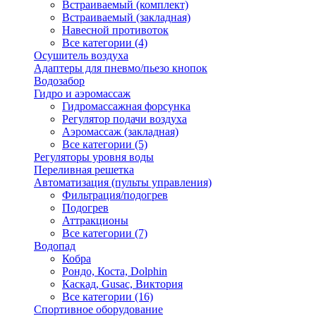
Встраиваемый (комплект)
Встраиваемый (закладная)
Навесной противоток
Все категории (4)
Осушитель воздуха
Адаптеры для пневмо/пьезо кнопок
Водозабор
Гидро и аэромассаж
Гидромассажная форсунка
Регулятор подачи воздуха
Аэромассаж (закладная)
Все категории (5)
Регуляторы уровня воды
Переливная решетка
Автоматизация (пульты управления)
Фильтрация/подогрев
Подогрев
Аттракционы
Все категории (7)
Водопад
Кобра
Рондо, Коста, Dolphin
Каскад, Gusac, Виктория
Все категории (16)
Спортивное оборудование