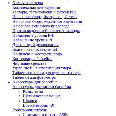
Химия и тестеры
Комплексная дезинфекция
Тестеры, тест-полоски и фотометры
На основе хлора, быстрого действия
На основе хлора, медленного действия
На основе активного кислорода
Против водорослей и зеленения воды
Понижение уровня РН
Повышение уровня РН
Для станций дозирования
Коагулянты (осветление)
Понижение жесткости воды
Консервация бассейна
Чистящие средства
Удаление и нейтрализация хлора
Таблетки и капли для ручного тестера
Таблетки для фотометра
Аксессуары для бассейна
Аксессуары для чистки бассейна
Комплекты
Щетки всасывающие
Шланги
Все категории (8)
Роботы-очистители
С питанием от сети 220В