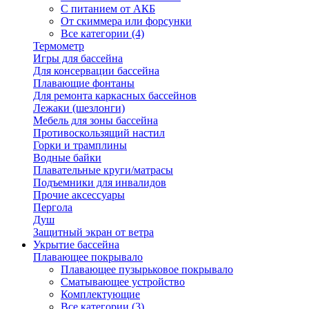
С питанием от АКБ
От скиммера или форсунки
Все категории (4)
Термометр
Игры для бассейна
Для консервации бассейна
Плавающие фонтаны
Для ремонта каркасных бассейнов
Лежаки (шезлонги)
Мебель для зоны бассейна
Противоскользящий настил
Горки и трамплины
Водные байки
Плавательные круги/матрасы
Подъемники для инвалидов
Прочие аксессуары
Пергола
Душ
Защитный экран от ветра
Укрытие бассейна
Плавающее покрывало
Плавающее пузырьковое покрывало
Сматывающее устройство
Комплектующие
Все категории (3)