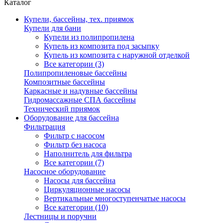
Каталог
Купели, бассейны, тех. приямок
Купели для бани
Купели из полипропилена
Купель из композита под засыпку
Купель из композита с наружной отделкой
Все категории (3)
Полипропиленовые бассейны
Композитные бассейны
Каркасные и надувные бассейны
Гидромассажные СПА бассейны
Технический приямок
Оборудование для бассейна
Фильтрация
Фильтр с насосом
Фильтр без насоса
Наполнитель для фильтра
Все категории (7)
Насосное оборудование
Насосы для бассейна
Циркуляционные насосы
Вертикальные многоступенчатые насосы
Все категории (10)
Лестницы и поручни