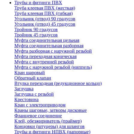
Трубы и фитинги ПВХ
Труба клеевая ПВХ (жесткая)
Труба клеевая ПВХ (гибкая)
Угольник (отвод) 90 градусов
Угольник (отвод) 45 градусов
Тройник 90 градусов
Тройник 45 градусов
Муфта соединительная цельная
Муфта соединительная разборная
Муфта разборная с наружной резьбой
Муфта переходная коническая
Муфта с внутренней резьбой
Муфта с наружной резьбой (ниппель)
Кран шаровый
Обратный клапан
Втулка переходная (редукционное кольцо)
Заглушка
Заглушка с резьбой
Крестовина
Кран с электроприводом
Краны шаговые, затворы дисковые
Фланцевое соединение
Клей, обезжириватель (праймер)
Концовки (штуцеры) для шлангов
Трубы и фитинги НПВХ (напорные)