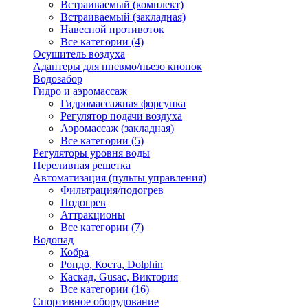
Встраиваемый (комплект)
Встраиваемый (закладная)
Навесной противоток
Все категории (4)
Осушитель воздуха
Адаптеры для пневмо/пьезо кнопок
Водозабор
Гидро и аэромассаж
Гидромассажная форсунка
Регулятор подачи воздуха
Аэромассаж (закладная)
Все категории (5)
Регуляторы уровня воды
Переливная решетка
Автоматизация (пульты управления)
Фильтрация/подогрев
Подогрев
Аттракционы
Все категории (7)
Водопад
Кобра
Рондо, Коста, Dolphin
Каскад, Gusac, Виктория
Все категории (16)
Спортивное оборудование