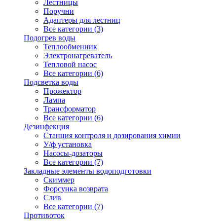
Лестницы
Поручни
Адаптеры для лестниц
Все категории (3)
Подогрев воды
Теплообменник
Электронагреватель
Тепловой насос
Все категории (6)
Подсветка воды
Прожектор
Лампа
Трансформатор
Все категории (6)
Дезинфекция
Станция контроля и дозирования химии
У/ф установка
Насосы-дозаторы
Все категории (7)
Закладные элементы водоподготовки
Скиммер
Форсунка возврата
Слив
Все категории (7)
Противоток