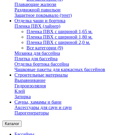
Плавающие жалюзи
Раздвижной павильон
Защитное покрывало (тент)
Отделка чаши и бортика
Пленка ПВХ (лайнер)
Пленка ПВХ с шириной 1,65 м.
Пленка ПВХ с шириной 1,80 м.
Пленка ПВХ с шириной 2,0 м.
Все категории (9)
Мозаика для бассейна
Плитка для бассейна
Отделка бортика бассейна
Чашковые пакеты для каркасных бассейнов
Строительные материалы
Выравнивание
Гидроизоляция
Клей
Затирка
Сауны, хамамы и бани
Аксессуары для саун и саун
Парогенераторы
Каталог
Бассейны