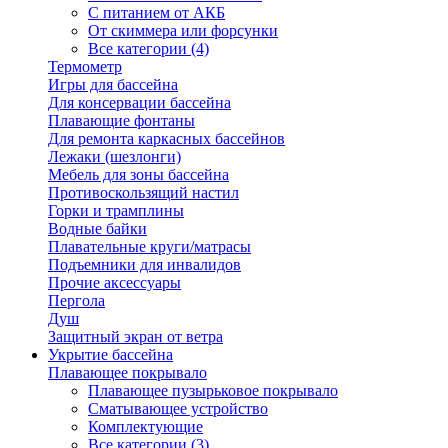
С питанием от АКБ
От скиммера или форсунки
Все категории (4)
Термометр
Игры для бассейна
Для консервации бассейна
Плавающие фонтаны
Для ремонта каркасных бассейнов
Лежаки (шезлонги)
Мебель для зоны бассейна
Противоскользящий настил
Горки и трамплины
Водные байки
Плавательные круги/матрасы
Подъемники для инвалидов
Прочие аксессуары
Пергола
Душ
Защитный экран от ветра
Укрытие бассейна
Плавающее покрывало
Плавающее пузырьковое покрывало
Сматывающее устройство
Комплектующие
Все категории (3)