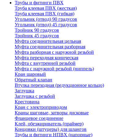
Трубы и фитинги ПВХ
Труба клеевая ПВХ (жесткая)
Труба клеевая ПВХ (гибкая)
Угольник (отвод) 90 градусов
Угольник (отвод) 45 градусов
Тройник 90 градусов
Тройник 45 градусов
Муфта соединительная цельная
Муфта соединительная разборная
Муфта разборная с наружной резьбой
Муфта переходная коническая
Муфта с внутренней резьбой
Муфта с наружной резьбой (ниппель)
Кран шаровый
Обратный клапан
Втулка переходная (редукционное кольцо)
Заглушка
Заглушка с резьбой
Крестовина
Кран с электроприводом
Краны шаговые, затворы дисковые
Фланцевое соединение
Клей, обезжириватель (праймер)
Концовки (штуцеры) для шлангов
Трубы и фитинги НПВХ (напорные)