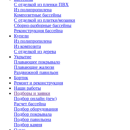
С отделкой из пленки ПВХ
Из полипропилена
Композитные бассейны
С отделкой из плитки/мозаики
Сборно-разборные бассейны
Реконструкция бассейна
Купели
Из полипропилена
Из композита
С отделкой из дерева
Укрытие
Плавающее покрывало
Плавающие жалюзи
Раздвижной павильон
Бортик
Ремонт и реконструкция
Наши работы
Подборы и заявки
Подбор онлайн (new)
Расчет бассейна
Подбор оборудования
Подбор покрывала
Подбор павильона
Подбор камня
О нас