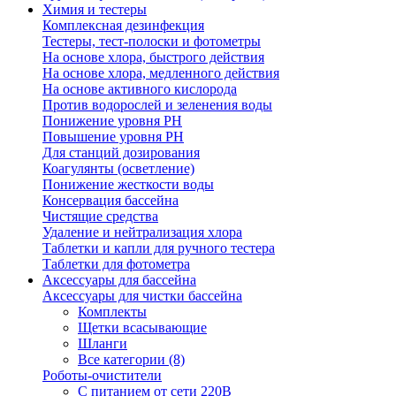
Химия и тестеры
Комплексная дезинфекция
Тестеры, тест-полоски и фотометры
На основе хлора, быстрого действия
На основе хлора, медленного действия
На основе активного кислорода
Против водорослей и зеленения воды
Понижение уровня РН
Повышение уровня РН
Для станций дозирования
Коагулянты (осветление)
Понижение жесткости воды
Консервация бассейна
Чистящие средства
Удаление и нейтрализация хлора
Таблетки и капли для ручного тестера
Таблетки для фотометра
Аксессуары для бассейна
Аксессуары для чистки бассейна
Комплекты
Щетки всасывающие
Шланги
Все категории (8)
Роботы-очистители
С питанием от сети 220В