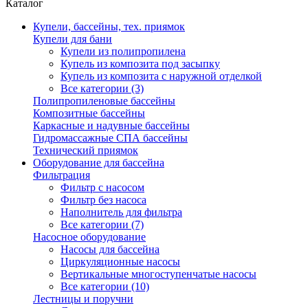
Каталог
Купели, бассейны, тех. приямок
Купели для бани
Купели из полипропилена
Купель из композита под засыпку
Купель из композита с наружной отделкой
Все категории (3)
Полипропиленовые бассейны
Композитные бассейны
Каркасные и надувные бассейны
Гидромассажные СПА бассейны
Технический приямок
Оборудование для бассейна
Фильтрация
Фильтр с насосом
Фильтр без насоса
Наполнитель для фильтра
Все категории (7)
Насосное оборудование
Насосы для бассейна
Циркуляционные насосы
Вертикальные многоступенчатые насосы
Все категории (10)
Лестницы и поручни