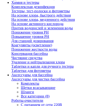
Химия и тестеры
Комплексная дезинфекция
Тестеры, тест-полоски и фотометры
На основе хлора, быстрого действия
На основе хлора, медленного действия
На основе активного кислорода
Против водорослей и зеленения воды
Понижение уровня РН
Повышение уровня РН
Для станций дозирования
Коагулянты (осветление)
Понижение жесткости воды
Консервация бассейна
Чистящие средства
Удаление и нейтрализация хлора
Таблетки и капли для ручного тестера
Таблетки для фотометра
Аксессуары для бассейна
Аксессуары для чистки бассейна
Комплекты
Щетки всасывающие
Шланги
Все категории (8)
Роботы-очистители
С питанием от сети 220В