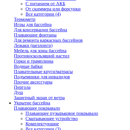
С питанием от АКБ
От скиммера или форсунки
Все категории (4)
Термометр
Игры для бассейна
Для консервации бассейна
Плавающие фонтаны
Для ремонта каркасных бассейнов
Лежаки (шезлонги)
Мебель для зоны бассейна
Противоскользящий настил
Горки и трамплины
Водные байки
Плавательные круги/матрасы
Подъемники для инвалидов
Прочие аксессуары
Пергола
Душ
Защитный экран от ветра
Укрытие бассейна
Плавающее покрывало
Плавающее пузырьковое покрывало
Сматывающее устройство
Комплектующие
Все категории (3)