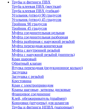
Трубы и фитинги ПВХ
Труба клеевая ПВХ (жесткая)
Труба клеевая ПВХ (гибкая)
Угольник (отвод) 90 градусов
Угольник (отвод) 45 градусов
Тройник 90 градусов
Тройник 45 градусов
Муфта соединительная цельная
Муфта соединительная разборная
Муфта разборная с наружной резьбой
Муфта переходная коническая
Муфта с внутренней резьбой
Муфта с наружной резьбой (ниппель)
Кран шаровый
Обратный клапан
Втулка переходная (редукционное кольцо)
Заглушка
Заглушка с резьбой
Крестовина
Кран с электроприводом
Краны шаговые, затворы дисковые
Фланцевое соединение
Клей, обезжириватель (праймер)
Концовки (штуцеры) для шлангов
Трубы и фитинги НПВХ (напорные)