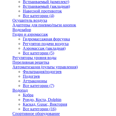
Встраиваемый (комплект)
Встраиваемый (закладная)
Навесной противоток
Все категории (4)
Осушитель воздуха
Адаптеры для пневмо/пьезо кнопок
Водозабор
Гидро и аэромассаж
Гидромассажная форсунка
Регулятор подачи воздуха
Аэромассаж (закладная)
Все категории (5)
Регуляторы уровня воды
Переливная решетка
Автоматизация (пульты управления)
Фильтрация/подогрев
Подогрев
Аттракционы
Все категории (7)
Водопад
Кобра
Рондо, Коста, Dolphin
Каскад, Gusac, Виктория
Все категории (16)
Спортивное оборудование