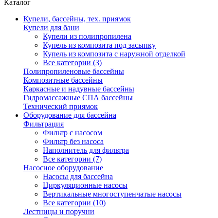
Каталог
Купели, бассейны, тех. приямок
Купели для бани
Купели из полипропилена
Купель из композита под засыпку
Купель из композита с наружной отделкой
Все категории (3)
Полипропиленовые бассейны
Композитные бассейны
Каркасные и надувные бассейны
Гидромассажные СПА бассейны
Технический приямок
Оборудование для бассейна
Фильтрация
Фильтр с насосом
Фильтр без насоса
Наполнитель для фильтра
Все категории (7)
Насосное оборудование
Насосы для бассейна
Циркуляционные насосы
Вертикальные многоступенчатые насосы
Все категории (10)
Лестницы и поручни