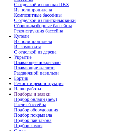
С отделкой из пленки ПВХ
Из полипропилена
Композитные бассейны
С отделкой из плитки/мозаики
Сборно-разборные бассейны
Реконструкция бассейна
Купели
Из полипропилена
Из композита
С отделкой из дерева
Укрытие
Плавающее покрывало
Плавающие жалюзи
Раздвижной павильон
Бортик
Ремонт и реконструкция
Наши работы
Подборы и заявки
Подбор онлайн (new)
Расчет бассейна
Подбор оборудования
Подбор покрывала
Подбор павильона
Подбор камня
О нас