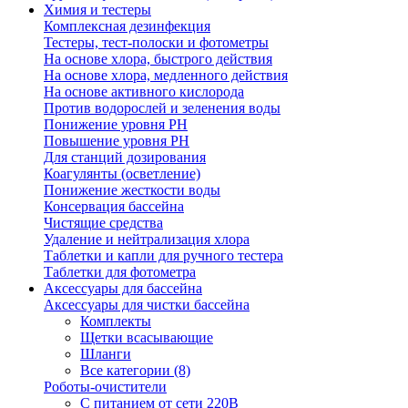
Химия и тестеры
Комплексная дезинфекция
Тестеры, тест-полоски и фотометры
На основе хлора, быстрого действия
На основе хлора, медленного действия
На основе активного кислорода
Против водорослей и зеленения воды
Понижение уровня РН
Повышение уровня РН
Для станций дозирования
Коагулянты (осветление)
Понижение жесткости воды
Консервация бассейна
Чистящие средства
Удаление и нейтрализация хлора
Таблетки и капли для ручного тестера
Таблетки для фотометра
Аксессуары для бассейна
Аксессуары для чистки бассейна
Комплекты
Щетки всасывающие
Шланги
Все категории (8)
Роботы-очистители
С питанием от сети 220В