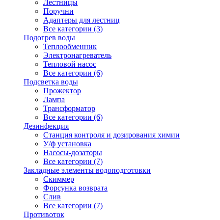
Лестницы
Поручни
Адаптеры для лестниц
Все категории (3)
Подогрев воды
Теплообменник
Электронагреватель
Тепловой насос
Все категории (6)
Подсветка воды
Прожектор
Лампа
Трансформатор
Все категории (6)
Дезинфекция
Станция контроля и дозирования химии
У/ф установка
Насосы-дозаторы
Все категории (7)
Закладные элементы водоподготовки
Скиммер
Форсунка возврата
Слив
Все категории (7)
Противоток