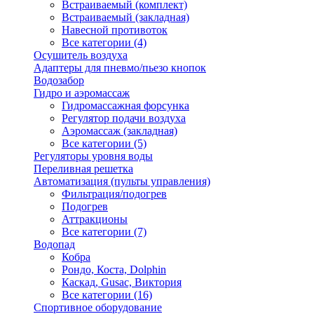
Встраиваемый (комплект)
Встраиваемый (закладная)
Навесной противоток
Все категории (4)
Осушитель воздуха
Адаптеры для пневмо/пьезо кнопок
Водозабор
Гидро и аэромассаж
Гидромассажная форсунка
Регулятор подачи воздуха
Аэромассаж (закладная)
Все категории (5)
Регуляторы уровня воды
Переливная решетка
Автоматизация (пульты управления)
Фильтрация/подогрев
Подогрев
Аттракционы
Все категории (7)
Водопад
Кобра
Рондо, Коста, Dolphin
Каскад, Gusac, Виктория
Все категории (16)
Спортивное оборудование