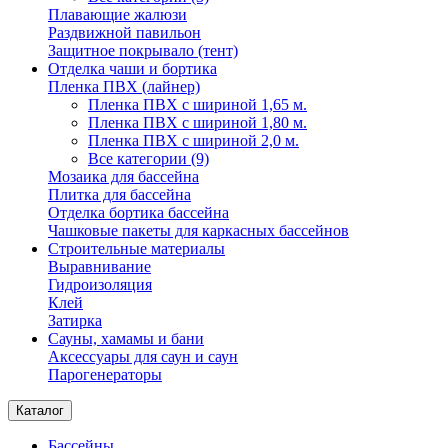
Плавающие жалюзи
Раздвижной павильон
Защитное покрывало (тент)
Отделка чаши и бортика
Пленка ПВХ (лайнер)
Пленка ПВХ с шириной 1,65 м.
Пленка ПВХ с шириной 1,80 м.
Пленка ПВХ с шириной 2,0 м.
Все категории (9)
Мозаика для бассейна
Плитка для бассейна
Отделка бортика бассейна
Чашковые пакеты для каркасных бассейнов
Строительные материалы
Выравнивание
Гидроизоляция
Клей
Затирка
Сауны, хамамы и бани
Аксессуары для саун и саун
Парогенераторы
Каталог
Бассейны