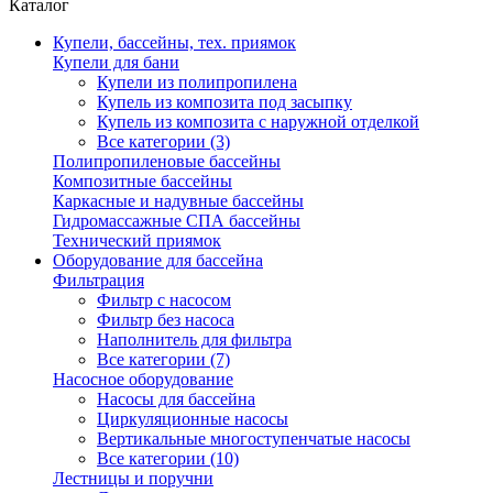
Каталог
Купели, бассейны, тех. приямок
Купели для бани
Купели из полипропилена
Купель из композита под засыпку
Купель из композита с наружной отделкой
Все категории (3)
Полипропиленовые бассейны
Композитные бассейны
Каркасные и надувные бассейны
Гидромассажные СПА бассейны
Технический приямок
Оборудование для бассейна
Фильтрация
Фильтр с насосом
Фильтр без насоса
Наполнитель для фильтра
Все категории (7)
Насосное оборудование
Насосы для бассейна
Циркуляционные насосы
Вертикальные многоступенчатые насосы
Все категории (10)
Лестницы и поручни