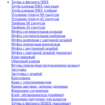
Трубы и фитинги ПВХ
Труба клеевая ПВХ (жесткая)
Труба клеевая ПВХ (гибкая)
Угольник (отвод) 90 градусов
Угольник (отвод) 45 градусов
Тройник 90 градусов
Тройник 45 градусов
Муфта соединительная цельная
Муфта соединительная разборная
Муфта разборная с наружной резьбой
Муфта переходная коническая
Муфта с внутренней резьбой
Муфта с наружной резьбой (ниппель)
Кран шаровый
Обратный клапан
Втулка переходная (редукционное кольцо)
Заглушка
Заглушка с резьбой
Крестовина
Кран с электроприводом
Краны шаговые, затворы дисковые
Фланцевое соединение
Клей, обезжириватель (праймер)
Концовки (штуцеры) для шлангов
Трубы и фитинги НПВХ (напорные)