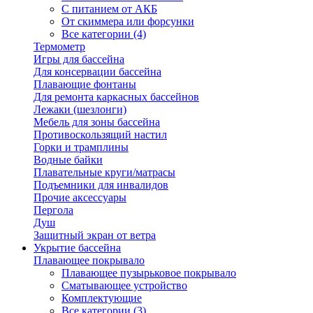
С питанием от АКБ
От скиммера или форсунки
Все категории (4)
Термометр
Игры для бассейна
Для консервации бассейна
Плавающие фонтаны
Для ремонта каркасных бассейнов
Лежаки (шезлонги)
Мебель для зоны бассейна
Противоскользящий настил
Горки и трамплины
Водные байки
Плавательные круги/матрасы
Подъемники для инвалидов
Прочие аксессуары
Пергола
Душ
Защитный экран от ветра
Укрытие бассейна
Плавающее покрывало
Плавающее пузырьковое покрывало
Сматывающее устройство
Комплектующие
Все категории (3)