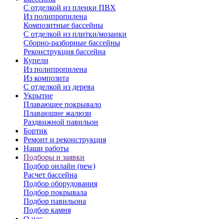
С отделкой из пленки ПВХ
Из полипропилена
Композитные бассейны
С отделкой из плитки/мозаики
Сборно-разборные бассейны
Реконструкция бассейна
Купели
Из полипропилена
Из композита
С отделкой из дерева
Укрытие
Плавающее покрывало
Плавающие жалюзи
Раздвижной павильон
Бортик
Ремонт и реконструкция
Наши работы
Подборы и заявки
Подбор онлайн (new)
Расчет бассейна
Подбор оборудования
Подбор покрывала
Подбор павильона
Подбор камня
О нас