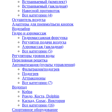
Встраиваемый (комплект)
Встраиваемый (закладная)
Навесной противоток
Все категории (4)
Осушитель воздуха
Адаптеры для пневмо/пьезо кнопок
Водозабор
Гидро и аэромассаж
Гидромассажная форсунка
Регулятор подачи воздуха
Аэромассаж (закладная)
Все категории (5)
Регуляторы уровня воды
Переливная решетка
Автоматизация (пульты управления)
Фильтрация/подогрев
Подогрев
Аттракционы
Все категории (7)
Водопад
Кобра
Рондо, Коста, Dolphin
Каскад, Gusac, Виктория
Все категории (16)
Спортивное оборудование