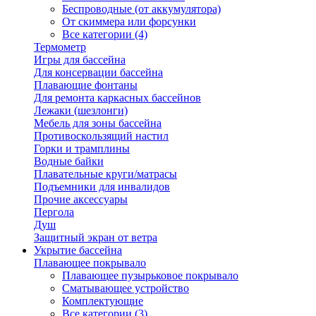
Беспроводные (от аккумулятора)
От скиммера или форсунки
Все категории (4)
Термометр
Игры для бассейна
Для консервации бассейна
Плавающие фонтаны
Для ремонта каркасных бассейнов
Лежаки (шезлонги)
Мебель для зоны бассейна
Противоскользящий настил
Горки и трамплины
Водные байки
Плавательные круги/матрасы
Подъемники для инвалидов
Прочие аксессуары
Пергола
Душ
Защитный экран от ветра
Укрытие бассейна
Плавающее покрывало
Плавающее пузырьковое покрывало
Сматывающее устройство
Комплектующие
Все категории (3)