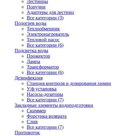
Лестницы
Поручни
Адаптеры для лестниц
Все категории (3)
Подогрев воды
Теплообменник
Электронагреватель
Тепловой насос
Все категории (6)
Подсветка воды
Прожектор
Лампа
Трансформатор
Все категории (6)
Дезинфекция
Станция контроля и дозирования химии
У/ф установка
Насосы-дозаторы
Все категории (7)
Закладные элементы водоподготовки
Скиммер
Форсунка возврата
Слив
Все категории (7)
Противоток