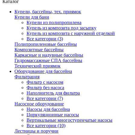
Каталог
Купели, бассейны, тех. приямок
Купели для бани
Купели из полипропилена
Купель из композита под засыпку
Купель из композита с наружной отделкой
Все категории (3)
Полипропиленовые бассейны
Композитные бассейны
Каркасные и надувные бассейны
Гидромассажные СПА бассейны
Технический приямок
Оборудование для бассейна
Фильтрация
Фильтр с насосом
Фильтр без насоса
Наполнитель для фильтра
Все категории (7)
Насосное оборудование
Насосы для бассейна
Циркуляционные насосы
Вертикальные многоступенчатые насосы
Все категории (10)
Лестницы и поручни