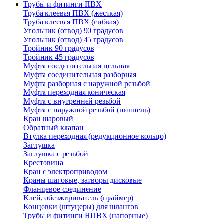
Трубы и фитинги ПВХ
Труба клеевая ПВХ (жесткая)
Труба клеевая ПВХ (гибкая)
Угольник (отвод) 90 градусов
Угольник (отвод) 45 градусов
Тройник 90 градусов
Тройник 45 градусов
Муфта соединительная цельная
Муфта соединительная разборная
Муфта разборная с наружной резьбой
Муфта переходная коническая
Муфта с внутренней резьбой
Муфта с наружной резьбой (ниппель)
Кран шаровый
Обратный клапан
Втулка переходная (редукционное кольцо)
Заглушка
Заглушка с резьбой
Крестовина
Кран с электроприводом
Краны шаговые, затворы дисковые
Фланцевое соединение
Клей, обезжириватель (праймер)
Концовки (штуцеры) для шлангов
Трубы и фитинги НПВХ (напорные)