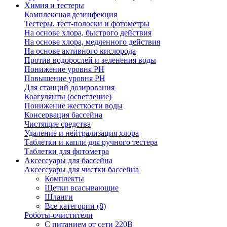
Химия и тестеры
Комплексная дезинфекция
Тестеры, тест-полоски и фотометры
На основе хлора, быстрого действия
На основе хлора, медленного действия
На основе активного кислорода
Против водорослей и зеленения воды
Понижение уровня РН
Повышение уровня РН
Для станций дозирования
Коагулянты (осветление)
Понижение жесткости воды
Консервация бассейна
Чистящие средства
Удаление и нейтрализация хлора
Таблетки и капли для ручного тестера
Таблетки для фотометра
Аксессуары для бассейна
Аксессуары для чистки бассейна
Комплекты
Щетки всасывающие
Шланги
Все категории (8)
Роботы-очистители
С питанием от сети 220В