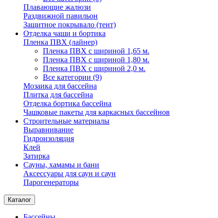
Плавающие жалюзи
Раздвижной павильон
Защитное покрывало (тент)
Отделка чаши и бортика
Пленка ПВХ (лайнер)
Пленка ПВХ с шириной 1,65 м.
Пленка ПВХ с шириной 1,80 м.
Пленка ПВХ с шириной 2,0 м.
Все категории (9)
Мозаика для бассейна
Плитка для бассейна
Отделка бортика бассейна
Чашковые пакеты для каркасных бассейнов
Строительные материалы
Выравнивание
Гидроизоляция
Клей
Затирка
Сауны, хамамы и бани
Аксессуары для саун и саун
Парогенераторы
Каталог
Бассейны