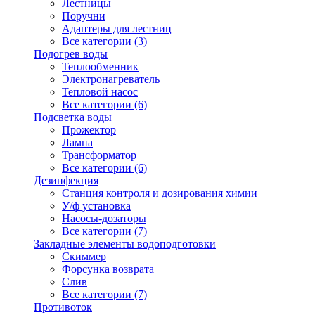
Лестницы
Поручни
Адаптеры для лестниц
Все категории (3)
Подогрев воды
Теплообменник
Электронагреватель
Тепловой насос
Все категории (6)
Подсветка воды
Прожектор
Лампа
Трансформатор
Все категории (6)
Дезинфекция
Станция контроля и дозирования химии
У/ф установка
Насосы-дозаторы
Все категории (7)
Закладные элементы водоподготовки
Скиммер
Форсунка возврата
Слив
Все категории (7)
Противоток