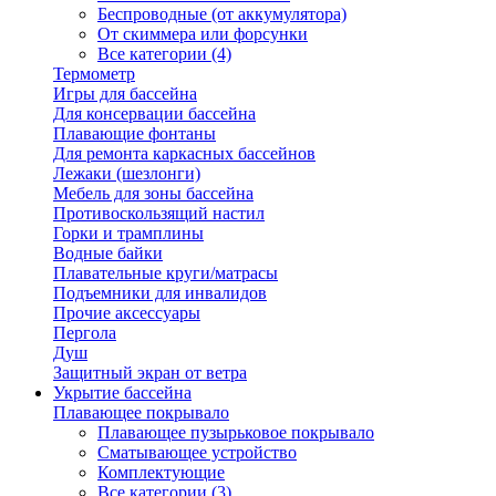
Беспроводные (от аккумулятора)
От скиммера или форсунки
Все категории (4)
Термометр
Игры для бассейна
Для консервации бассейна
Плавающие фонтаны
Для ремонта каркасных бассейнов
Лежаки (шезлонги)
Мебель для зоны бассейна
Противоскользящий настил
Горки и трамплины
Водные байки
Плавательные круги/матрасы
Подъемники для инвалидов
Прочие аксессуары
Пергола
Душ
Защитный экран от ветра
Укрытие бассейна
Плавающее покрывало
Плавающее пузырьковое покрывало
Сматывающее устройство
Комплектующие
Все категории (3)