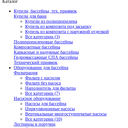
Каталог
Купели, бассейны, тех. приямок
Купели для бани
Купели из полипропилена
Купель из композита под засыпку
Купель из композита с наружной отделкой
Все категории (3)
Полипропиленовые бассейны
Композитные бассейны
Каркасные и надувные бассейны
Гидромассажные СПА бассейны
Технический приямок
Оборудование для бассейна
Фильтрация
Фильтр с насосом
Фильтр без насоса
Наполнитель для фильтра
Все категории (7)
Насосное оборудование
Насосы для бассейна
Циркуляционные насосы
Вертикальные многоступенчатые насосы
Все категории (10)
Лестницы и поручни