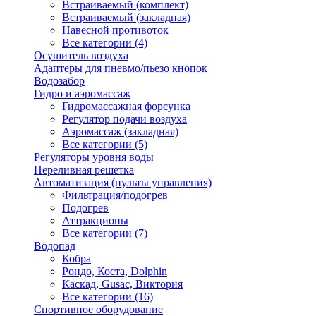
Встраиваемый (комплект)
Встраиваемый (закладная)
Навесной противоток
Все категории (4)
Осушитель воздуха
Адаптеры для пневмо/пьезо кнопок
Водозабор
Гидро и аэромассаж
Гидромассажная форсунка
Регулятор подачи воздуха
Аэромассаж (закладная)
Все категории (5)
Регуляторы уровня воды
Переливная решетка
Автоматизация (пульты управления)
Фильтрация/подогрев
Подогрев
Аттракционы
Все категории (7)
Водопад
Кобра
Рондо, Коста, Dolphin
Каскад, Gusac, Виктория
Все категории (16)
Спортивное оборудование