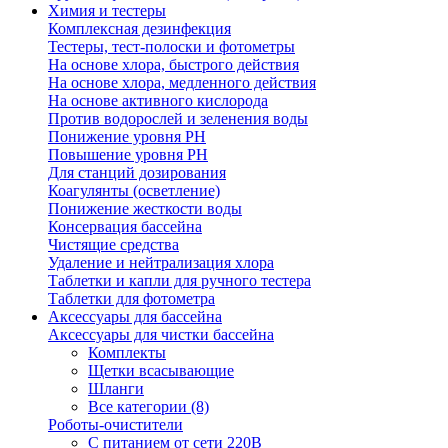
Химия и тестеры
Комплексная дезинфекция
Тестеры, тест-полоски и фотометры
На основе хлора, быстрого действия
На основе хлора, медленного действия
На основе активного кислорода
Против водорослей и зеленения воды
Понижение уровня РН
Повышение уровня РН
Для станций дозирования
Коагулянты (осветление)
Понижение жесткости воды
Консервация бассейна
Чистящие средства
Удаление и нейтрализация хлора
Таблетки и капли для ручного тестера
Таблетки для фотометра
Аксессуары для бассейна
Аксессуары для чистки бассейна
Комплекты
Щетки всасывающие
Шланги
Все категории (8)
Роботы-очистители
С питанием от сети 220В