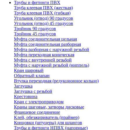
Трубы и фитинги ПВХ
Труба клеевая ПВХ (жесткая)
Труба клеевая ПВХ (гибкая)
Угольник (отвод) 90 градусов
Угольник (отвод) 45 градусов
Тройник 90 градусов
Тройник 45 градусов
Муфта соединительная цельная
Муфта соединительная разборная
Муфта разборная с наружной резьбой
Муфта переходная коническая
Муфта с внутренней резьбой
Муфта с наружной резьбой (ниппель)
Кран шаровый
Обратный клапан
Втулка переходная (редукционное кольцо)
Заглушка
Заглушка с резьбой
Крестовина
Кран с электроприводом
Краны шаговые, затворы дисковые
Фланцевое соединение
Клей, обезжириватель (праймер)
Концовки (штуцеры) для шлангов
Трубы и фитинги НПВХ (напорные)