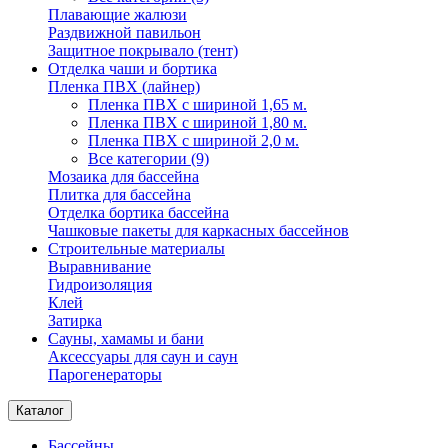
Плавающие жалюзи
Раздвижной павильон
Защитное покрывало (тент)
Отделка чаши и бортика
Пленка ПВХ (лайнер)
Пленка ПВХ с шириной 1,65 м.
Пленка ПВХ с шириной 1,80 м.
Пленка ПВХ с шириной 2,0 м.
Все категории (9)
Мозаика для бассейна
Плитка для бассейна
Отделка бортика бассейна
Чашковые пакеты для каркасных бассейнов
Строительные материалы
Выравнивание
Гидроизоляция
Клей
Затирка
Сауны, хамамы и бани
Аксессуары для саун и саун
Парогенераторы
Каталог
Бассейны