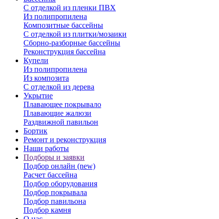
С отделкой из пленки ПВХ
Из полипропилена
Композитные бассейны
С отделкой из плитки/мозаики
Сборно-разборные бассейны
Реконструкция бассейна
Купели
Из полипропилена
Из композита
С отделкой из дерева
Укрытие
Плавающее покрывало
Плавающие жалюзи
Раздвижной павильон
Бортик
Ремонт и реконструкция
Наши работы
Подборы и заявки
Подбор онлайн (new)
Расчет бассейна
Подбор оборудования
Подбор покрывала
Подбор павильона
Подбор камня
О нас