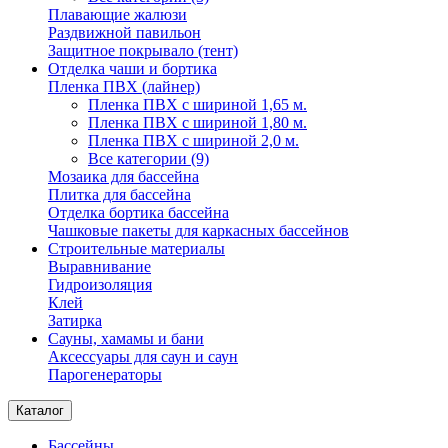
Плавающие жалюзи
Раздвижной павильон
Защитное покрывало (тент)
Отделка чаши и бортика
Пленка ПВХ (лайнер)
Пленка ПВХ с шириной 1,65 м.
Пленка ПВХ с шириной 1,80 м.
Пленка ПВХ с шириной 2,0 м.
Все категории (9)
Мозаика для бассейна
Плитка для бассейна
Отделка бортика бассейна
Чашковые пакеты для каркасных бассейнов
Строительные материалы
Выравнивание
Гидроизоляция
Клей
Затирка
Сауны, хамамы и бани
Аксессуары для саун и саун
Парогенераторы
Каталог
Бассейны