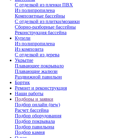
С отделкой из пленки ПВХ
Из полипропилена
Композитные бассейны
С отделкой из плитки/мозаики
Сборно-разборные бассейны
Реконструкция бассейна
Купели
Из полипропилена
Из композита
С отделкой из дерева
Укрытие
Плавающее покрывало
Плавающие жалюзи
Раздвижной павильон
Бортик
Ремонт и реконструкция
Наши работы
Подборы и заявки
Подбор онлайн (new)
Расчет бассейна
Подбор оборудования
Подбор покрывала
Подбор павильона
Подбор камня
О нас