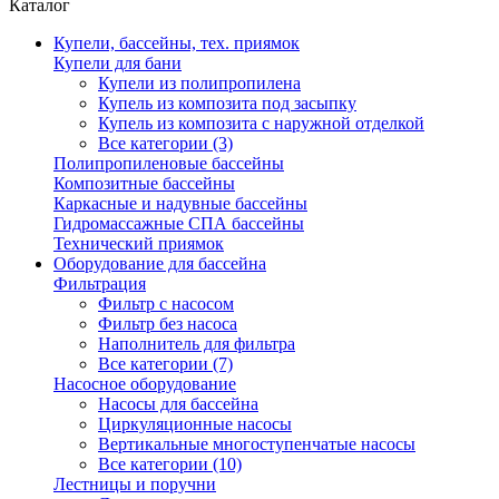
Каталог
Купели, бассейны, тех. приямок
Купели для бани
Купели из полипропилена
Купель из композита под засыпку
Купель из композита с наружной отделкой
Все категории (3)
Полипропиленовые бассейны
Композитные бассейны
Каркасные и надувные бассейны
Гидромассажные СПА бассейны
Технический приямок
Оборудование для бассейна
Фильтрация
Фильтр с насосом
Фильтр без насоса
Наполнитель для фильтра
Все категории (7)
Насосное оборудование
Насосы для бассейна
Циркуляционные насосы
Вертикальные многоступенчатые насосы
Все категории (10)
Лестницы и поручни