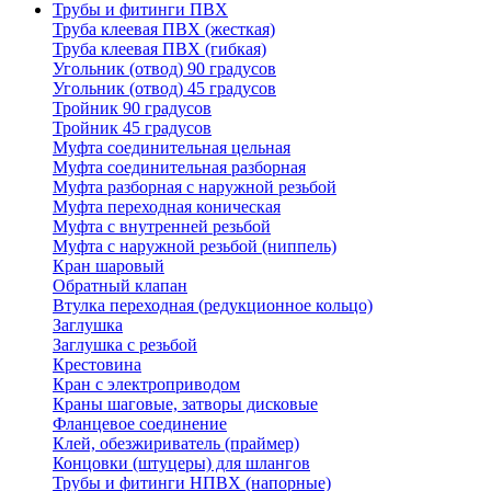
Трубы и фитинги ПВХ
Труба клеевая ПВХ (жесткая)
Труба клеевая ПВХ (гибкая)
Угольник (отвод) 90 градусов
Угольник (отвод) 45 градусов
Тройник 90 градусов
Тройник 45 градусов
Муфта соединительная цельная
Муфта соединительная разборная
Муфта разборная с наружной резьбой
Муфта переходная коническая
Муфта с внутренней резьбой
Муфта с наружной резьбой (ниппель)
Кран шаровый
Обратный клапан
Втулка переходная (редукционное кольцо)
Заглушка
Заглушка с резьбой
Крестовина
Кран с электроприводом
Краны шаговые, затворы дисковые
Фланцевое соединение
Клей, обезжириватель (праймер)
Концовки (штуцеры) для шлангов
Трубы и фитинги НПВХ (напорные)