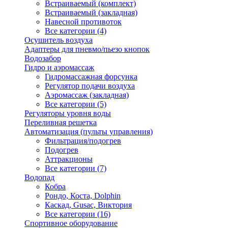
Встраиваемый (комплект)
Встраиваемый (закладная)
Навесной противоток
Все категории (4)
Осушитель воздуха
Адаптеры для пневмо/пьезо кнопок
Водозабор
Гидро и аэромассаж
Гидромассажная форсунка
Регулятор подачи воздуха
Аэромассаж (закладная)
Все категории (5)
Регуляторы уровня воды
Переливная решетка
Автоматизация (пульты управления)
Фильтрация/подогрев
Подогрев
Аттракционы
Все категории (7)
Водопад
Кобра
Рондо, Коста, Dolphin
Каскад, Gusac, Виктория
Все категории (16)
Спортивное оборудование