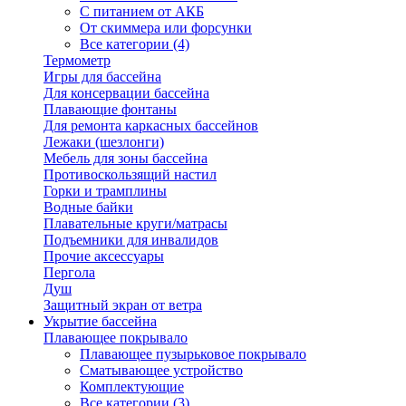
С питанием от АКБ
От скиммера или форсунки
Все категории (4)
Термометр
Игры для бассейна
Для консервации бассейна
Плавающие фонтаны
Для ремонта каркасных бассейнов
Лежаки (шезлонги)
Мебель для зоны бассейна
Противоскользящий настил
Горки и трамплины
Водные байки
Плавательные круги/матрасы
Подъемники для инвалидов
Прочие аксессуары
Пергола
Душ
Защитный экран от ветра
Укрытие бассейна
Плавающее покрывало
Плавающее пузырьковое покрывало
Сматывающее устройство
Комплектующие
Все категории (3)