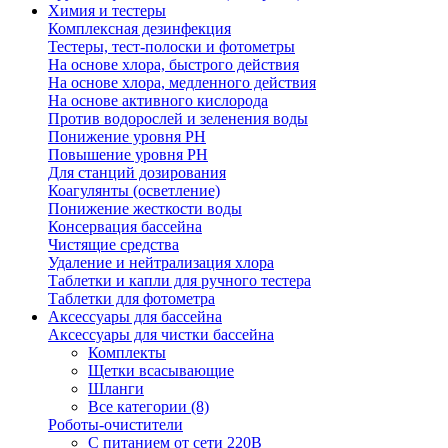
Химия и тестеры
Комплексная дезинфекция
Тестеры, тест-полоски и фотометры
На основе хлора, быстрого действия
На основе хлора, медленного действия
На основе активного кислорода
Против водорослей и зеленения воды
Понижение уровня РН
Повышение уровня РН
Для станций дозирования
Коагулянты (осветление)
Понижение жесткости воды
Консервация бассейна
Чистящие средства
Удаление и нейтрализация хлора
Таблетки и капли для ручного тестера
Таблетки для фотометра
Аксессуары для бассейна
Аксессуары для чистки бассейна
Комплекты
Щетки всасывающие
Шланги
Все категории (8)
Роботы-очистители
С питанием от сети 220В