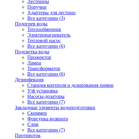
Лестницы
Поручни
Адаптеры для лестниц
Все категории (3)
Подогрев воды
Теплообменник
Электронагреватель
Тепловой насос
Все категории (6)
Подсветка воды
Прожектор
Лампа
Трансформатор
Все категории (6)
Дезинфекция
Станция контроля и дозирования химии
У/ф установка
Насосы-дозаторы
Все категории (7)
Закладные элементы водоподготовки
Скиммер
Форсунка возврата
Слив
Все категории (7)
Противоток