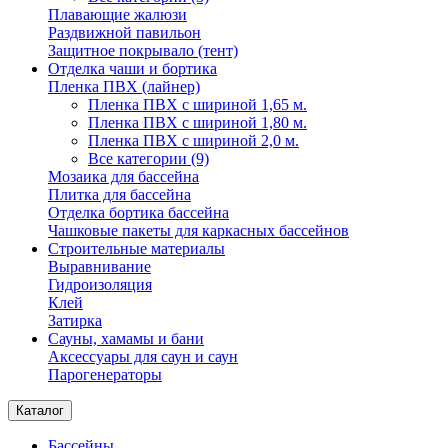
Плавающие жалюзи
Раздвижной павильон
Защитное покрывало (тент)
Отделка чаши и бортика
Пленка ПВХ (лайнер)
Пленка ПВХ с шириной 1,65 м.
Пленка ПВХ с шириной 1,80 м.
Пленка ПВХ с шириной 2,0 м.
Все категории (9)
Мозаика для бассейна
Плитка для бассейна
Отделка бортика бассейна
Чашковые пакеты для каркасных бассейнов
Строительные материалы
Выравнивание
Гидроизоляция
Клей
Затирка
Сауны, хамамы и бани
Аксессуары для саун и саун
Парогенераторы
Каталог
Бассейны