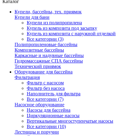
Каталог
Купели, бассейны, тех. приямок
Купели для бани
Купели из полипропилена
Купель из композита под засыпку
Купель из композита с наружной отделкой
Все категории (3)
Полипропиленовые бассейны
Композитные бассейны
Каркасные и надувные бассейны
Гидромассажные СПА бассейны
Технический приямок
Оборудование для бассейна
Фильтрация
Фильтр с насосом
Фильтр без насоса
Наполнитель для фильтра
Все категории (7)
Насосное оборудование
Насосы для бассейна
Циркуляционные насосы
Вертикальные многоступенчатые насосы
Все категории (10)
Лестницы и поручни