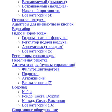
Встраиваемый (комплект)
Встраиваемый (закладная)
Навесной противоток
Все категории (4)
Осушитель воздуха
Адаптеры для пневмо/пьезо кнопок
Водозабор
Гидро и аэромассаж
Гидромассажная форсунка
Регулятор подачи воздуха
Аэромассаж (закладная)
Все категории (5)
Регуляторы уровня воды
Переливная решетка
Автоматизация (пульты управления)
Фильтрация/подогрев
Подогрев
Аттракционы
Все категории (7)
Водопад
Кобра
Рондо, Коста, Dolphin
Каскад, Gusac, Виктория
Все категории (16)
Спортивное оборудование