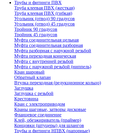
Трубы и фитинги ПВХ
Труба клеевая ПВХ (жесткая)
Труба клеевая ПВХ (гибкая)
Угольник (отвод) 90 градусов
Угольник (отвод) 45 градусов
Тройник 90 градусов
Тройник 45 градусов
Муфта соединительная цельная
Муфта соединительная разборная
Муфта разборная с наружной резьбой
Муфта переходная коническая
Муфта с внутренней резьбой
Муфта с наружной резьбой (ниппель)
Кран шаровый
Обратный клапан
Втулка переходная (редукционное кольцо)
Заглушка
Заглушка с резьбой
Крестовина
Кран с электроприводом
Краны шаговые, затворы дисковые
Фланцевое соединение
Клей, обезжириватель (праймер)
Концовки (штуцеры) для шлангов
Трубы и фитинги НПВХ (напорные)