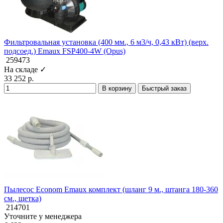
Фильтровальная установка (400 мм., 6 м3/ч, 0,43 кВт) (верх.
подсоед.) Emaux FSP400-4W (Opus)
259473
На складе ✓
33 252 р.
В корзину
Быстрый заказ
Пылесос Econom Emaux комплект (шланг 9 м., штанга 180-360
см., щетка)
214701
Уточните у менеджера