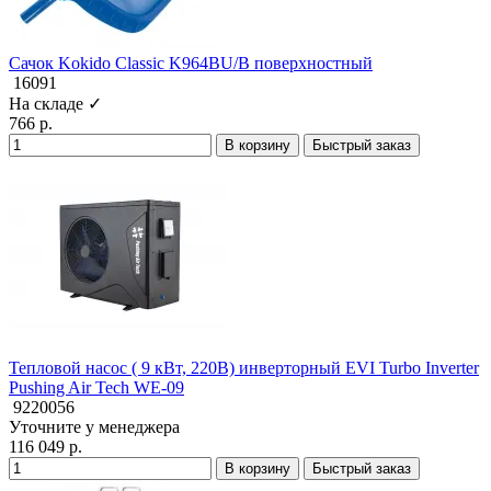
Сачок Kokido Classic K964BU/B поверхностный
16091
На складе ✓
766 р.
В корзину
Быстрый заказ
Тепловой насос ( 9 кВт, 220В) инверторный EVI Turbo Inverter
Pushing Air Tech WE-09
9220056
Уточните у менеджера
116 049 р.
В корзину
Быстрый заказ