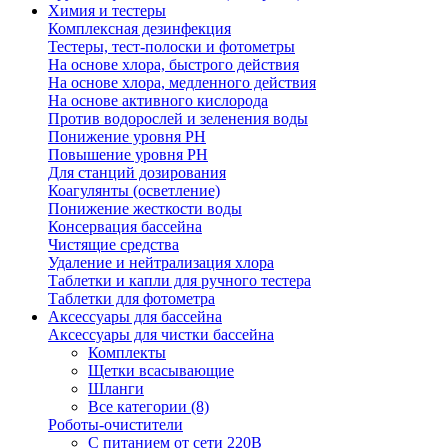
Химия и тестеры
Комплексная дезинфекция
Тестеры, тест-полоски и фотометры
На основе хлора, быстрого действия
На основе хлора, медленного действия
На основе активного кислорода
Против водорослей и зеленения воды
Понижение уровня РН
Повышение уровня РН
Для станций дозирования
Коагулянты (осветление)
Понижение жесткости воды
Консервация бассейна
Чистящие средства
Удаление и нейтрализация хлора
Таблетки и капли для ручного тестера
Таблетки для фотометра
Аксессуары для бассейна
Аксессуары для чистки бассейна
Комплекты
Щетки всасывающие
Шланги
Все категории (8)
Роботы-очистители
С питанием от сети 220В