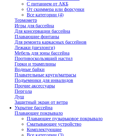
С питанием от АКБ
От скиммера или форсунки
Все категории (4)
Термометр
Игры для бассейна
Для консервации бассейна
Плавающие фонтаны
Для ремонта каркасных бассейнов
Лежаки (шезлонги)
Мебель для зоны бассейна
Противоскользящий настил
Горки и трамплины
Водные байки
Плавательные круги/матрасы
Подъемники для инвалидов
Прочие аксессуары
Пергола
Душ
Защитный экран от ветра
Укрытие бассейна
Плавающее покрывало
Плавающее пузырьковое покрывало
Сматывающее устройство
Комплектующие
Все категории (3)