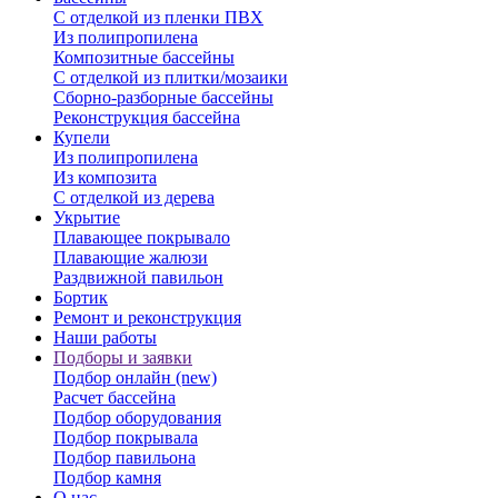
С отделкой из пленки ПВХ
Из полипропилена
Композитные бассейны
С отделкой из плитки/мозаики
Сборно-разборные бассейны
Реконструкция бассейна
Купели
Из полипропилена
Из композита
С отделкой из дерева
Укрытие
Плавающее покрывало
Плавающие жалюзи
Раздвижной павильон
Бортик
Ремонт и реконструкция
Наши работы
Подборы и заявки
Подбор онлайн (new)
Расчет бассейна
Подбор оборудования
Подбор покрывала
Подбор павильона
Подбор камня
О нас