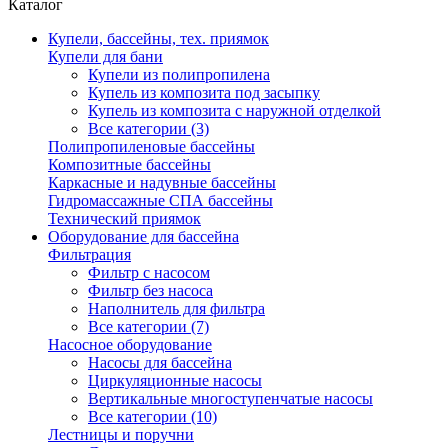
Каталог
Купели, бассейны, тех. приямок
Купели для бани
Купели из полипропилена
Купель из композита под засыпку
Купель из композита с наружной отделкой
Все категории (3)
Полипропиленовые бассейны
Композитные бассейны
Каркасные и надувные бассейны
Гидромассажные СПА бассейны
Технический приямок
Оборудование для бассейна
Фильтрация
Фильтр с насосом
Фильтр без насоса
Наполнитель для фильтра
Все категории (7)
Насосное оборудование
Насосы для бассейна
Циркуляционные насосы
Вертикальные многоступенчатые насосы
Все категории (10)
Лестницы и поручни