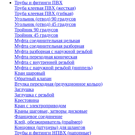
Трубы и фитинги ПВХ
Труба клеевая ПВХ (жесткая)
Труба клеевая ПВХ (гибкая)
Угольник (отвод) 90 градусов
Угольник (отвод) 45 градусов
Тройник 90 градусов
Тройник 45 градусов
Муфта соединительная цельная
Муфта соединительная разборная
Муфта разборная с наружной резьбой
Муфта переходная коническая
Муфта с внутренней резьбой
Муфта с наружной резьбой (ниппель)
Кран шаровый
Обратный клапан
Втулка переходная (редукционное кольцо)
Заглушка
Заглушка с резьбой
Крестовина
Кран с электроприводом
Краны шаговые, затворы дисковые
Фланцевое соединение
Клей, обезжириватель (праймер)
Концовки (штуцеры) для шлангов
Трубы и фитинги НПВХ (напорные)