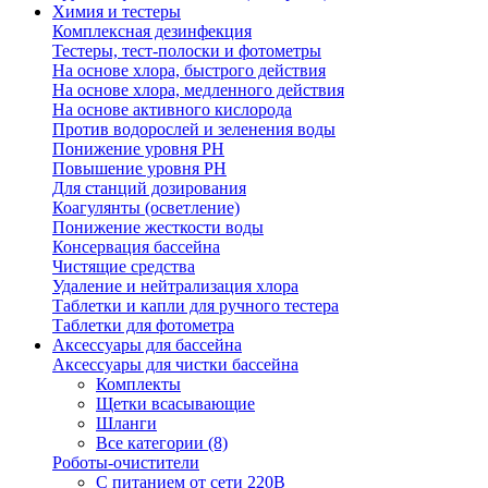
Химия и тестеры
Комплексная дезинфекция
Тестеры, тест-полоски и фотометры
На основе хлора, быстрого действия
На основе хлора, медленного действия
На основе активного кислорода
Против водорослей и зеленения воды
Понижение уровня РН
Повышение уровня РН
Для станций дозирования
Коагулянты (осветление)
Понижение жесткости воды
Консервация бассейна
Чистящие средства
Удаление и нейтрализация хлора
Таблетки и капли для ручного тестера
Таблетки для фотометра
Аксессуары для бассейна
Аксессуары для чистки бассейна
Комплекты
Щетки всасывающие
Шланги
Все категории (8)
Роботы-очистители
С питанием от сети 220В