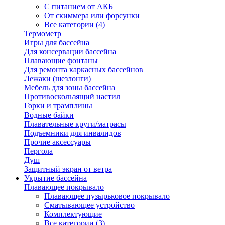
С питанием от АКБ
От скиммера или форсунки
Все категории (4)
Термометр
Игры для бассейна
Для консервации бассейна
Плавающие фонтаны
Для ремонта каркасных бассейнов
Лежаки (шезлонги)
Мебель для зоны бассейна
Противоскользящий настил
Горки и трамплины
Водные байки
Плавательные круги/матрасы
Подъемники для инвалидов
Прочие аксессуары
Пергола
Душ
Защитный экран от ветра
Укрытие бассейна
Плавающее покрывало
Плавающее пузырьковое покрывало
Сматывающее устройство
Комплектующие
Все категории (3)