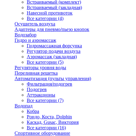
Встраиваемый (комплект)
Встраиваемый (закладная)
Навесной противоток
Все категории (4)
Осушитель воздуха
Адаптеры для пневмо/пьезо кнопок
Водозабор
Гидро и аэромассаж
Гидромассажная форсунка
Регулятор подачи воздуха
Аэромассаж (закладная)
Все категории (5)
Регуляторы уровня воды
Переливная решетка
Автоматизация (пульты управления)
Фильтрация/подогрев
Подогрев
Аттракционы
Все категории (7)
Водопад
Кобра
Рондо, Коста, Dolphin
Каскад, Gusac, Виктория
Все категории (16)
Спортивное оборудование