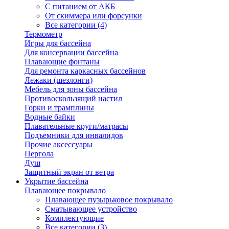
С питанием от АКБ
От скиммера или форсунки
Все категории (4)
Термометр
Игры для бассейна
Для консервации бассейна
Плавающие фонтаны
Для ремонта каркасных бассейнов
Лежаки (шезлонги)
Мебель для зоны бассейна
Противоскользящий настил
Горки и трамплины
Водные байки
Плавательные круги/матрасы
Подъемники для инвалидов
Прочие аксессуары
Пергола
Душ
Защитный экран от ветра
Укрытие бассейна
Плавающее покрывало
Плавающее пузырьковое покрывало
Сматывающее устройство
Комплектующие
Все категории (3)