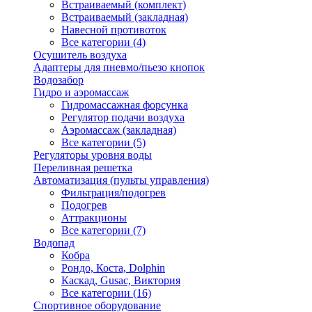
Встраиваемый (комплект)
Встраиваемый (закладная)
Навесной противоток
Все категории (4)
Осушитель воздуха
Адаптеры для пневмо/пьезо кнопок
Водозабор
Гидро и аэромассаж
Гидромассажная форсунка
Регулятор подачи воздуха
Аэромассаж (закладная)
Все категории (5)
Регуляторы уровня воды
Переливная решетка
Автоматизация (пульты управления)
Фильтрация/подогрев
Подогрев
Аттракционы
Все категории (7)
Водопад
Кобра
Рондо, Коста, Dolphin
Каскад, Gusac, Виктория
Все категории (16)
Спортивное оборудование