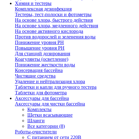
Химия и тестеры
Комплексная дезинфекция
Тестеры, тест-полоски и фотометры
На основе хлора, быстрого действия
На основе хлора, медленного действия
На основе активного кислорода
Против водорослей и зеленения воды
Понижение уровня РН
Повышение уровня РН
Для станций дозирования
Коагулянты (осветление)
Понижение жесткости воды
Консервация бассейна
Чистящие средства
Удаление и нейтрализация хлора
Таблетки и капли для ручного тестера
Таблетки для фотометра
Аксессуары для бассейна
Аксессуары для чистки бассейна
Комплекты
Щетки всасывающие
Шланги
Все категории (8)
Роботы-очистители
С питанием от сети 220В