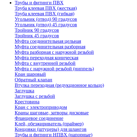
Трубы и фитинги ПВХ
Труба клеевая ПВХ (жесткая)
Труба клеевая ПВХ (гибкая)
Угольник (отвод) 90 градусов
Угольник (отвод) 45 градусов
Тройник 90 градусов
Тройник 45 градусов
Муфта соединительная цельная
Муфта соединительная разборная
Муфта разборная с наружной резьбой
Муфта переходная коническая
Муфта с внутренней резьбой
Муфта с наружной резьбой (ниппель)
Кран шаровый
Обратный клапан
Втулка переходная (редукционное кольцо)
Заглушка
Заглушка с резьбой
Крестовина
Кран с электроприводом
Краны шаговые, затворы дисковые
Фланцевое соединение
Клей, обезжириватель (праймер)
Концовки (штуцеры) для шлангов
Трубы и фитинги НПВХ (напорные)