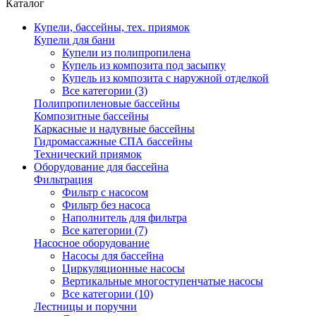
Каталог
Купели, бассейны, тех. приямок
Купели для бани
Купели из полипропилена
Купель из композита под засыпку
Купель из композита с наружной отделкой
Все категории (3)
Полипропиленовые бассейны
Композитные бассейны
Каркасные и надувные бассейны
Гидромассажные СПА бассейны
Технический приямок
Оборудование для бассейна
Фильтрация
Фильтр с насосом
Фильтр без насоса
Наполнитель для фильтра
Все категории (7)
Насосное оборудование
Насосы для бассейна
Циркуляционные насосы
Вертикальные многоступенчатые насосы
Все категории (10)
Лестницы и поручни