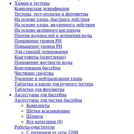
Химия и тестеры
Комплексная дезинфекция
Тестеры, тест-полоски и фотометры
На основе хлора, быстрого действия
На основе хлора, медленного действия
На основе активного кислорода
Против водорослей и зеленения воды
Понижение уровня РН
Повышение уровня РН
Для станций дозирования
Коагулянты (осветление)
Понижение жесткости воды
Консервация бассейна
Чистящие средства
Удаление и нейтрализация хлора
Таблетки и капли для ручного тестера
Таблетки для фотометра
Аксессуары для бассейна
Аксессуары для чистки бассейна
Комплекты
Щетки всасывающие
Шланги
Все категории (8)
Роботы-очистители
С питанием от сети 220В