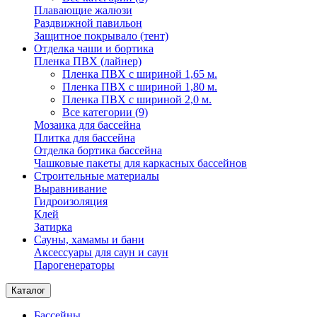
Плавающие жалюзи
Раздвижной павильон
Защитное покрывало (тент)
Отделка чаши и бортика
Пленка ПВХ (лайнер)
Пленка ПВХ с шириной 1,65 м.
Пленка ПВХ с шириной 1,80 м.
Пленка ПВХ с шириной 2,0 м.
Все категории (9)
Мозаика для бассейна
Плитка для бассейна
Отделка бортика бассейна
Чашковые пакеты для каркасных бассейнов
Строительные материалы
Выравнивание
Гидроизоляция
Клей
Затирка
Сауны, хамамы и бани
Аксессуары для саун и саун
Парогенераторы
Каталог
Бассейны