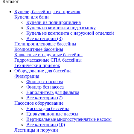
Каталог
Купели, бассейны, тех. приямок
Купели для бани
Купели из полипропилена
Купель из композита под засыпку
Купель из композита с наружной отделкой
Все категории (3)
Полипропиленовые бассейны
Композитные бассейны
Каркасные и надувные бассейны
Гидромассажные СПА бассейны
Технический приямок
Оборудование для бассейна
Фильтрация
Фильтр с насосом
Фильтр без насоса
Наполнитель для фильтра
Все категории (7)
Насосное оборудование
Насосы для бассейна
Циркуляционные насосы
Вертикальные многоступенчатые насосы
Все категории (10)
Лестницы и поручни