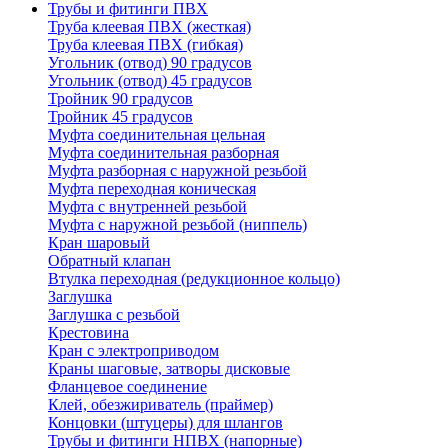
Трубы и фитинги ПВХ
Труба клеевая ПВХ (жесткая)
Труба клеевая ПВХ (гибкая)
Угольник (отвод) 90 градусов
Угольник (отвод) 45 градусов
Тройник 90 градусов
Тройник 45 градусов
Муфта соединительная цельная
Муфта соединительная разборная
Муфта разборная с наружной резьбой
Муфта переходная коническая
Муфта с внутренней резьбой
Муфта с наружной резьбой (ниппель)
Кран шаровый
Обратный клапан
Втулка переходная (редукционное кольцо)
Заглушка
Заглушка с резьбой
Крестовина
Кран с электроприводом
Краны шаговые, затворы дисковые
Фланцевое соединение
Клей, обезжириватель (праймер)
Концовки (штуцеры) для шлангов
Трубы и фитинги НПВХ (напорные)