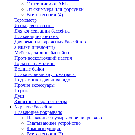
С питанием от АКБ
От скиммера или форсунки
Все категории (4)
Термометр
Игры для бассейна
Для консервации бассейна
Плавающие фонтаны
Для ремонта каркасных бассейнов
Лежаки (шезлонги)
Мебель для зоны бассейна
Противоскользящий настил
Горки и трамплины
Водные байки
Плавательные круги/матрасы
Подъемники для инвалидов
Прочие аксессуары
Пергола
Душ
Защитный экран от ветра
Укрытие бассейна
Плавающее покрывало
Плавающее пузырьковое покрывало
Сматывающее устройство
Комплектующие
Все категории (3)