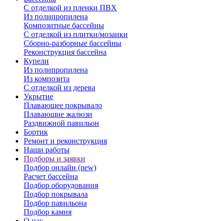
С отделкой из пленки ПВХ
Из полипропилена
Композитные бассейны
С отделкой из плитки/мозаики
Сборно-разборные бассейны
Реконструкция бассейна
Купели
Из полипропилена
Из композита
С отделкой из дерева
Укрытие
Плавающее покрывало
Плавающие жалюзи
Раздвижной павильон
Бортик
Ремонт и реконструкция
Наши работы
Подборы и заявки
Подбор онлайн (new)
Расчет бассейна
Подбор оборудования
Подбор покрывала
Подбор павильона
Подбор камня
О нас