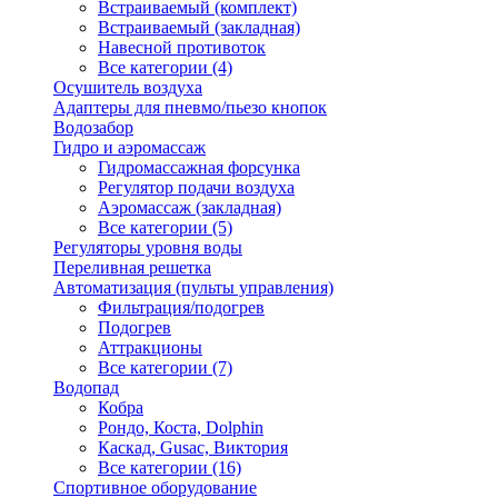
Встраиваемый (комплект)
Встраиваемый (закладная)
Навесной противоток
Все категории (4)
Осушитель воздуха
Адаптеры для пневмо/пьезо кнопок
Водозабор
Гидро и аэромассаж
Гидромассажная форсунка
Регулятор подачи воздуха
Аэромассаж (закладная)
Все категории (5)
Регуляторы уровня воды
Переливная решетка
Автоматизация (пульты управления)
Фильтрация/подогрев
Подогрев
Аттракционы
Все категории (7)
Водопад
Кобра
Рондо, Коста, Dolphin
Каскад, Gusac, Виктория
Все категории (16)
Спортивное оборудование