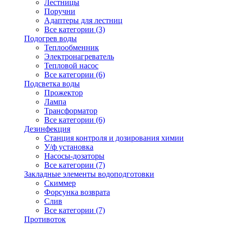
Лестницы
Поручни
Адаптеры для лестниц
Все категории (3)
Подогрев воды
Теплообменник
Электронагреватель
Тепловой насос
Все категории (6)
Подсветка воды
Прожектор
Лампа
Трансформатор
Все категории (6)
Дезинфекция
Станция контроля и дозирования химии
У/ф установка
Насосы-дозаторы
Все категории (7)
Закладные элементы водоподготовки
Скиммер
Форсунка возврата
Слив
Все категории (7)
Противоток